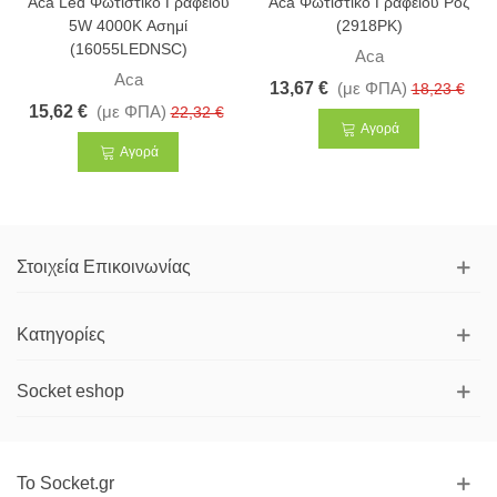
Aca Led Φωτιστικό Γραφείου
Aca Φωτιστικό Γραφείου Ροζ
5W 4000K Ασημί
(2918PK)
(16055LEDNSC)
Aca
Aca
13,67 €
(με ΦΠΑ)
18,23 €
15,62 €
(με ΦΠΑ)
22,32 €
Αγορά
Αγορά
Στοιχεία Επικοινωνίας
Κατηγορίες
Socket eshop
Το Socket.gr