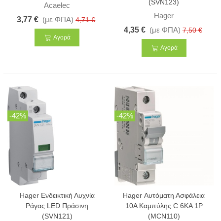
(SVN123)
Acaelec
Hager
3,77 €
(με ΦΠΑ)
4,71 €
4,35 €
(με ΦΠΑ)
7,50 €
Αγορά
Αγορά
-42%
-42%
Hager Ενδεικτική Λυχνία
Hager Αυτόματη Ασφάλεια
Ράγας LED Πράσινη
10Α Καμπύλης C 6KA 1P
(SVN121)
(MCN110)