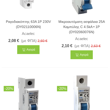
Ραγοδιακόπτης 63A 1P 230V
Μικροαυτόματη ασφάλεια 25A
(DY02110006N)
Καμπύλης C 4.5kA • 1Ρ
(DY02060076N)
Acaelec
Acaelec
2,08 €
(με ΦΠΑ)
2,60 €
2,10 €
(με ΦΠΑ)
2,63 €
Αγορά
Αγορά
-20%
-20%