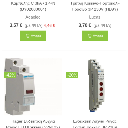
Καμπύλης C 3kA • 1Ρ+N
Τριπλή Κόκκινo-Πορτοκαλί-
(DY02080004)
Πράσινο 3P 230V (HD9Y)
Acaelec
Lucas
3,57 €
(με ΦΠΑ)
3,70 €
(με ΦΠΑ)
4,46 €
Αγορά
Αγορά
-42%
-20%
Hager Ενδεικτική Λυχνία
Ενδεικτική Λυχνία Ράγας
Ράγας LED Κόκκινη (SVN122)
Τριπλή Κόκκινη 3P 230V