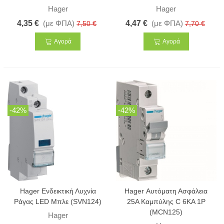
Hager
Hager
4,35 €
(με ΦΠΑ)
4,47 €
(με ΦΠΑ)
7,50 €
7,70 €
Αγορά
Αγορά
-42%
-42%
Hager Ενδεικτική Λυχνία
Hager Αυτόματη Ασφάλεια
Ράγας LED Μπλε (SVN124)
25Α Καμπύλης C 6KA 1P
(MCN125)
Hager