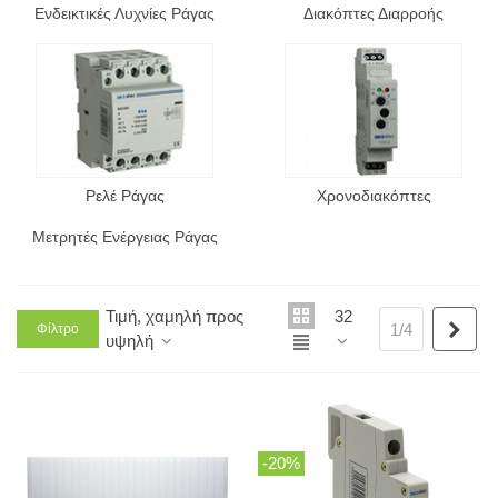
Ενδεικτικές Λυχνίες Ράγας
Διακόπτες Διαρροής
Ρελέ Ράγας
Χρονοδιακόπτες
Μετρητές Ενέργειας Ράγας
Τιμή, χαμηλή προς
32
Επό
1/4
Φίλτρο
υψηλή
-20%