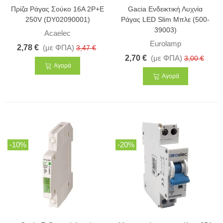
Πρίζα Ράγας Σούκο 16Α 2P+Ε
Gacia Ενδεικτική Λυχνία
250V (DY02090001)
Ράγας LED Slim Μπλε (500-
39003)
Acaelec
Eurolamp
2,78 €
(με ΦΠΑ)
3,47 €
2,70 €
(με ΦΠΑ)
3,00 €
Αγορά
Αγορά
-10%
-20%