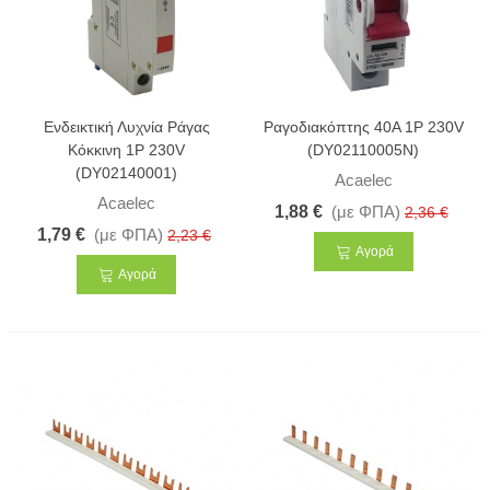
Ενδεικτική Λυχνία Ράγας
Ραγοδιακόπτης 40A 1P 230V
Κόκκινη 1P 230V
(DY02110005N)
(DY02140001)
Acaelec
Acaelec
1,88 €
(με ΦΠΑ)
2,36 €
1,79 €
(με ΦΠΑ)
2,23 €
Αγορά
Αγορά