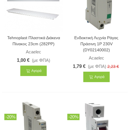
Tehnoplast Πλαστικά Διάκενα
Ενδεικτική Λυχνία Ράγας
Πίνακος 23cm (282PP)
Πράσινη 1P 230V
(DY02140002)
Acaelec
Acaelec
1,00 €
(με ΦΠΑ)
1,79 €
(με ΦΠΑ)
2,23 €
Αγορά
Αγορά
-20%
-20%