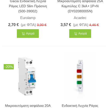
Gacia Ενδεικτική Λυχνία
Μικροαυτόματη ασφάλεια 25A
Ράγας LED Slim Πράσινη
Καμπύλης C 3kA • 1Ρ+N
(500-39002)
(DY02080005N)
Eurolamp
Acaelec
2,70 €
(με ΦΠΑ)
3,57 €
(με ΦΠΑ)
3,00 €
4,46 €
Αγορά
Αγορά
-20%
Μικροαυτόματη ασφάλεια 20A
Ενδεικτική Λυχνία Ράγας