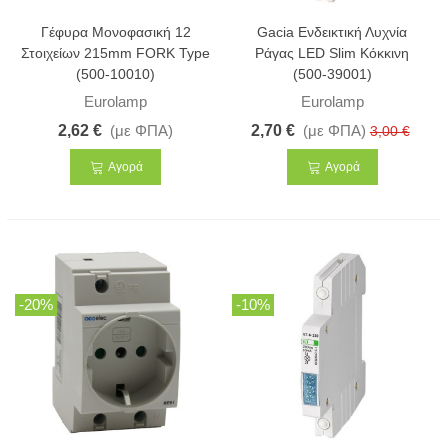
Γέφυρα Μονοφασική 12
Gacia Ενδεικτική Λυχνία
Στοιχείων 215mm FORK Type
Ράγας LED Slim Κόκκινη
(500-10010)
(500-39001)
Eurolamp
Eurolamp
2,62 €
(με ΦΠΑ)
2,70 €
(με ΦΠΑ)
3,00 €
Αγορά
Αγορά
-20%
-10%