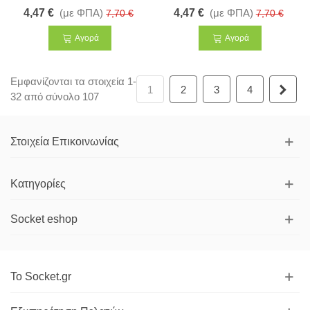
4,47 €
(με ΦΠΑ)
4,47 €
(με ΦΠΑ)
7,70 €
7,70 €
Αγορά
Αγορά
Εμφανίζονται τα στοιχεία 1-
Επό
1
2
3
4
32 από σύνολο 107
Στοιχεία Επικοινωνίας
Κατηγορίες
Socket eshop
Το Socket.gr