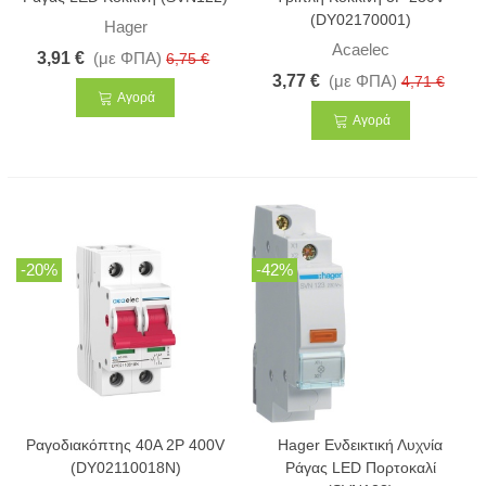
(DY02170001)
Hager
Acaelec
3,91 €
(με ΦΠΑ)
6,75 €
3,77 €
(με ΦΠΑ)
4,71 €
Αγορά
Αγορά
-20%
-42%
Ραγοδιακόπτης 40A 2P 400V
Hager Ενδεικτική Λυχνία
(DY02110018N)
Ράγας LED Πορτοκαλί