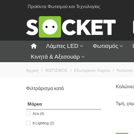
Προϊόντα Φωτισμού και Τεχνολογίας
Λάμπες LED
Φωτισμός
Κινητά & Αξεσουάρ
Αρχική
/
ΦΩΤΙΣΜΟΣ
/
Εξωτερικού Χώρου
/
Κολώνες
Κολώνε
Φιλτράρισμα κατά
Τιμή, χα
Μάρκα
Aca
(4)
It-Lighting
(2)