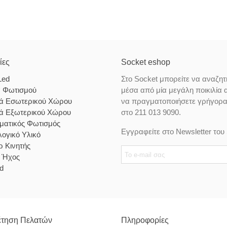
ίες
Socket eshop
Led
Στο Socket μπορείτε να αναζητ
α Φωτισμού
μέσα από μία μεγάλη ποικιλία 
κά Εσωτερικού Χώρου
να πραγματοποιήσετε γρήγορα κ
κά Εξωτερικού Χώρου
στο 211 013 9090.
ματικός Φωτισμός
Εγγραφείτε στο Newsletter του 
ογικό Υλικό
 Κινητής
& Ήχος
d
τηση Πελατών
Πληροφορίες