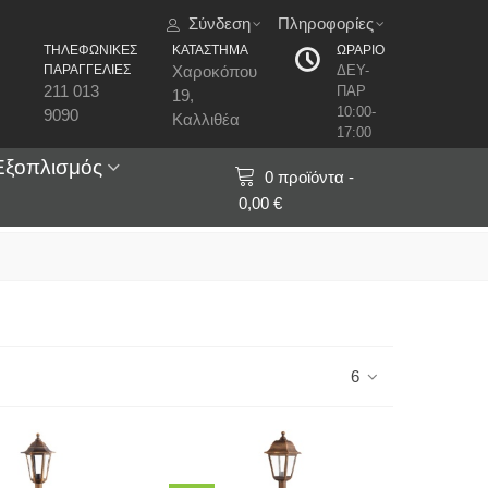
Σύνδεση
Πληροφορίες
ΤΗΛΕΦΩΝΙΚΕΣ
ΚΑΤΑΣΤΗΜΑ
ΩΡΑΡΙΟ
ΠΑΡΑΓΓΕΛΙΕΣ
Χαροκόπου
ΔΕΥ-
211 013
ΠΑΡ
19,
10:00-
9090
Καλλιθέα
17:00
Εξοπλισμός
0
προϊόντα
-
0,00 €
6