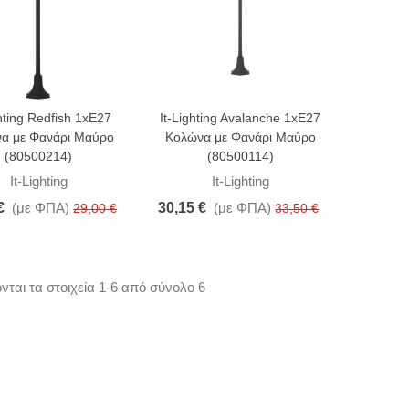
άμπα SMD Led 7W GU10
000K 105° (7WGU10SNWN)
,21 €
(με ΦΠΑ)
1,43 €
-15%
ghting Redfish 1xE27
It-Lighting Avalanche 1xE27
α με Φανάρι Μαύρο
Κολώνα με Φανάρι Μαύρο
άμπα SMD Led 7W GU10
(80500214)
(80500114)
000K 105° (7WGU10SCWN)
It-Lighting
It-Lighting
,21 €
(με ΦΠΑ)
1,43 €
€
(με ΦΠΑ)
30,15 €
(με ΦΠΑ)
29,00 €
33,50 €
-15%
άμπα SMD Led Ceramic
1W G9 4000K
νται τα στοιχεία 1-6 από σύνολο 6
G9283511NW)
,75 €
(με ΦΠΑ)
3,67 €
-25%
άμπα Led R63 Basic 10W
27 4000K (R6310NW)