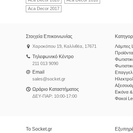
Aca Decor 2017
Στοιχεία Επικοινωνίας
Κατηγορ
Χαροκόπου 19, Καλλιθέα, 17671
Λάμπες 
Προϊόντ
Τηλεφωνικό Κέντρο
Φωτιστι
211 013 9090
Φωτιστι
Email
Επαγγελ
sales@socket.gr
Ηλεκτρολ
Αξεσουάρ
Ωράριο Καταστήματος
Εικόνα 
ΔΕΥ-ΠΑΡ: 10:00-17:00
Φακοί Le
Το Socket.gr
Εξυπηρέ