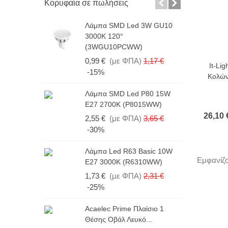
Κορυφαία σε πωλήσεις
Λάμπα SMD Led 3W GU10
Λ
3000K 120°
4
(3WGU10PCWW)
1
0,99 €
(με ΦΠΑ)
1,17 €
It-Li
-15%
Κολών
Λ
Λάμπα SMD Led P80 15W
6
E27 2700K (P8015WW)
1
26,10 
2,55 €
(με ΦΠΑ)
3,65 €
-30%
Λ
Λάμπα Led R63 Basic 10W
1
Εμφανίζο
E27 3000K (R6310WW)
(
1,73 €
(με ΦΠΑ)
2,31 €
2
-25%
Acaelec Prime Πλαίσιο 1
Λ
Θέσης Οβάλ Λευκό...
E