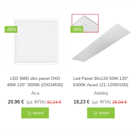
-35%
-30%
LED SMD slim panel OXO
Led Panel 30x120 50W 120°
48W 120° 3000K (OXO4830)
6300K Λευκό (21-12050100)
Aca
Adeleq
20,96 €
(με ΦΠΑ)
18,23 €
(με ΦΠΑ)
32,24 €
26,04 €
Αγορά
Αγορά