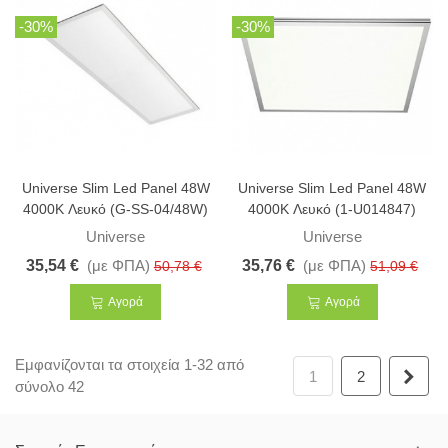
-30%
-30%
Universe Slim Led Panel 48W
Universe Slim Led Panel 48W
4000K Λευκό (G-SS-04/48W)
4000K Λευκό (1-U014847)
Universe
Universe
35,54 €
(με ΦΠΑ)
35,76 €
(με ΦΠΑ)
50,78 €
51,09 €
Αγορά
Αγορά
Εμφανίζονται τα στοιχεία 1-32 από
Επό
1
2
σύνολο 42