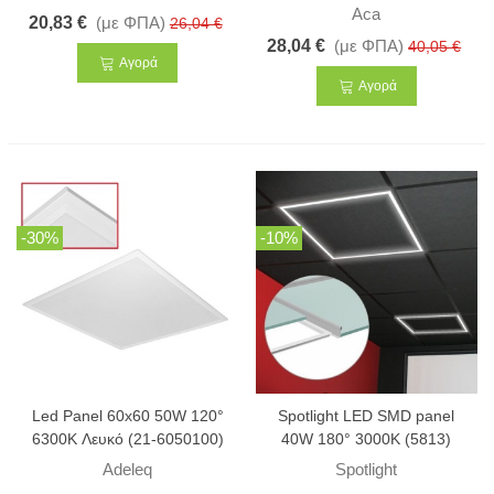
Aca
20,83 €
(με ΦΠΑ)
26,04 €
28,04 €
(με ΦΠΑ)
40,05 €
Αγορά
Αγορά
-30%
-10%
Led Panel 60x60 50W 120°
Spotlight LED SMD panel
6300K Λευκό (21-6050100)
40W 180° 3000K (5813)
Adeleq
Spotlight