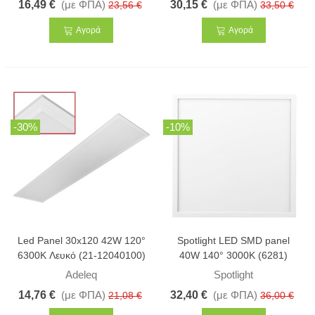
16,49 €
(με ΦΠΑ)
30,15 €
(με ΦΠΑ)
23,56 €
33,50 €
Αγορά
Αγορά
-30%
-10%
Led Panel 30x120 42W 120°
Spotlight LED SMD panel
6300K Λευκό (21-12040100)
40W 140° 3000K (6281)
Adeleq
Spotlight
14,76 €
(με ΦΠΑ)
32,40 €
(με ΦΠΑ)
21,08 €
36,00 €