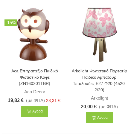
-15%
Aca Επιτραπέζιο Παιδικό
Arkolight Φωτιστικό Πορτατίφ
Φωτιστικό Καφέ
Παιδικό Αμπαζούρ
(ZN160201TBR)
Πεταλούδες E27 Φ20 (4520-
2/20)
Aca Decor
Arkolight
19,82 €
(με ΦΠΑ)
23,31 €
20,00 €
(με ΦΠΑ)
Αγορά
Αγορά