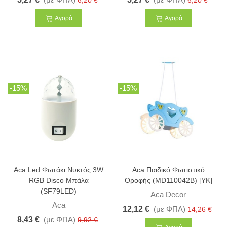
6,20 €
6,20 €
Αγορά
Αγορά
-15%
-15%
Aca Led Φωτάκι Νυκτός 3W
Aca Παιδικό Φωτιστικό
RGB Disco Μπάλα
Οροφής (MD110042B) [ΥΚ]
(SF79LED)
Aca Decor
Aca
12,12 €
(με ΦΠΑ)
14,26 €
8,43 €
(με ΦΠΑ)
9,92 €