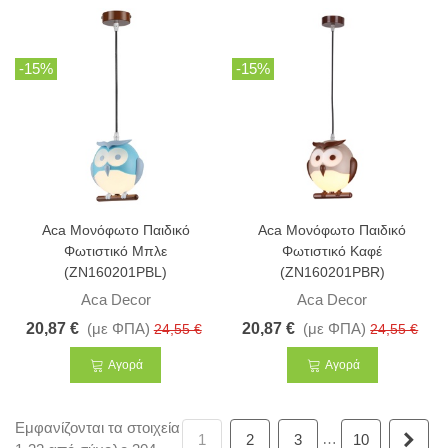
-15%
-15%
Aca Μονόφωτο Παιδικό
Aca Μονόφωτο Παιδικό
Φωτιστικό Μπλε
Φωτιστικό Καφέ
(ZN160201PBL)
(ZN160201PBR)
Aca Decor
Aca Decor
20,87 €
(με ΦΠΑ)
20,87 €
(με ΦΠΑ)
24,55 €
24,55 €
Αγορά
Αγορά
Εμφανίζονται τα στοιχεία
…
Επό
1
2
3
10