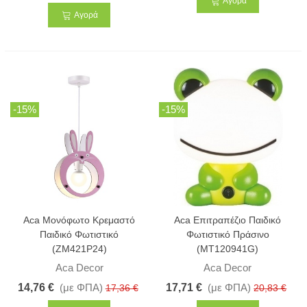
Αγορά
Αγορά
-15%
-15%
Aca Μονόφωτο Κρεμαστό
Aca Επιτραπέζιο Παιδικό
Παιδικό Φωτιστικό
Φωτιστικό Πράσινο
(ZM421P24)
(MT120941G)
Aca Decor
Aca Decor
14,76 €
(με ΦΠΑ)
17,71 €
(με ΦΠΑ)
17,36 €
20,83 €