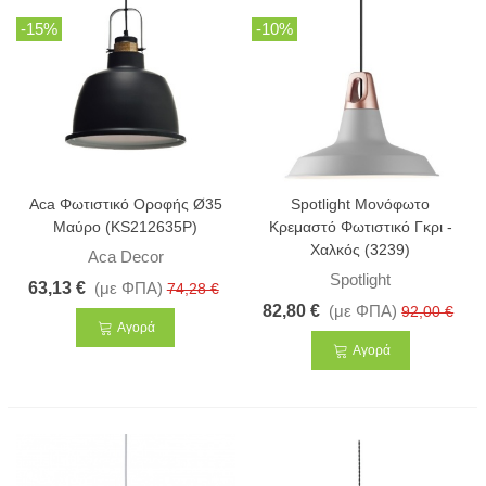
-15%
-10%
Aca Φωτιστικό Οροφής Ø35
Spotlight Μονόφωτο
Μαύρο (KS212635P)
Κρεμαστό Φωτιστικό Γκρι -
Χαλκός (3239)
Aca Decor
Spotlight
63,13 €
(με ΦΠΑ)
74,28 €
82,80 €
(με ΦΠΑ)
92,00 €
Αγορά
Αγορά