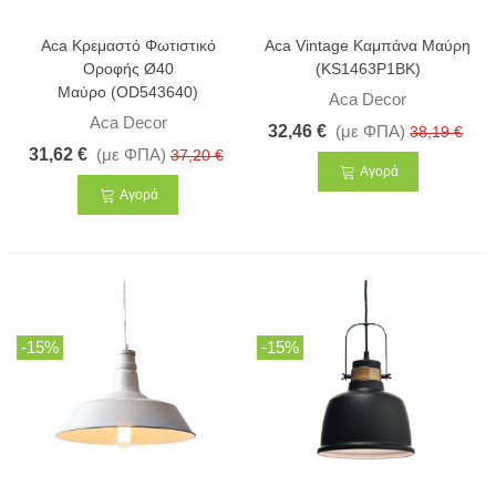
Aca Κρεμαστό Φωτιστικό
Aca Vintage Καμπάνα Μαύρη
Οροφής Ø40
(KS1463P1BK)
Μαύρο (OD543640)
Aca Decor
Aca Decor
32,46 €
(με ΦΠΑ)
38,19 €
31,62 €
(με ΦΠΑ)
37,20 €
Αγορά
Αγορά
-15%
-15%