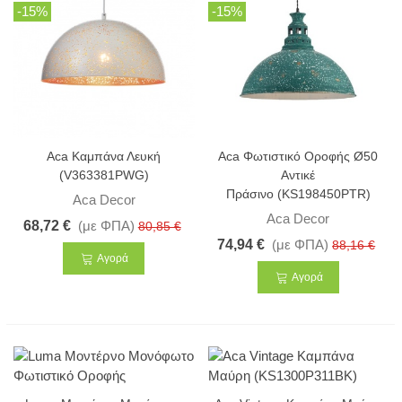
-15%
-15%
Aca Καμπάνα Λευκή
Aca Φωτιστικό Οροφής Ø50
(V363381PWG)
Αντικέ
Πράσινο (KS198450PTR)
Aca Decor
Aca Decor
68,72 €
(με ΦΠΑ)
80,85 €
74,94 €
(με ΦΠΑ)
88,16 €
Αγορά
Αγορά
-31%
-15%