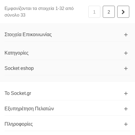
Εμφανίζονται τα στοιχεία 1-32 από
Επό
1
2
σύνολο 33
Στοιχεία Επικοινωνίας
Κατηγορίες
Socket eshop
Το Socket.gr
Εξυπηρέτηση Πελατών
Πληροφορίες