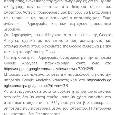
πρόσβασης, ενώ επίσης παρέχουν πληροφορίες για τον τρόπο
πλοήγησης των επισκεπτών στα διάφορα σημεία του
ιστοτόπου. Αυτές οι πληροφορίες μας βοηθούν να βελτιώσουμε
τον τρόπο με τον οποίο λειτουργεί ο ιστότοπός μας. Είναι
ανώνυμες πληροφορίες και δεν περιέχουν προσωπικά
δεδομένα.
Οι πληροφορίες που συλλέγονται από τα cookies της Google
Analytics σχετικά με τον ιστοτόπό μας μεταφέρονται και
αποθηκεύονται στους διακομιστές της Google σύμφωνα με την
πολιτική απορρήτου της Google.
Για περισσότερες πληροφορίες αναφορικά με την υπηρεσία
Google Analytics, παρακαλούμε κάντε κλικ στο
https://support.google.com/analytics/answer/6004245
Μπορείτε να απενεργοποιήσετε την παρακολούθηση από την
υπηρεσία Google Analytics κάνοντας κλικ στο
https://tools.go
ogle.com/dlpa ge/gaoptout?hl =en=GB
Αν απενεργοποιήσετε αυτά τα cookies η χρήση του ιστοτόπου
από εσάς δεν θα καταμετρείται, ούτε θα χρησιμοποιείται στα
στατιστικά στοιχεία που συλλέγουμε για να βελτιώσουμε τις
υπηρεσίες που παρέχουμε μέσω του ιστοτόπου. Η λειτουργία
του ιστοτόπου δεν θα επηρεαστεί.