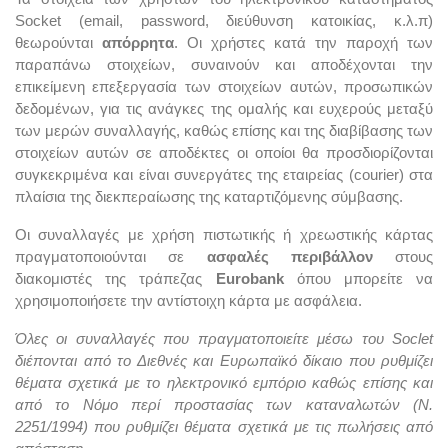
Socket (
email
,
password
, διεύθυνση κατοικίας, κ.λ.π)
θεωρούνται
απόρρητα
. Οι χρήστες κατά την παροχή των
παραπάνω στοιχείων, συναινούν και αποδέχονται την
επικείμενη επεξεργασία των στοιχείων αυτών, προσωπικών
δεδομένων, για τις ανάγκες της ομαλής και ευχερούς μεταξύ
των μερών συναλλαγής, καθώς επίσης και της διαβίβασης των
στοιχείων αυτών σε αποδέκτες οι οποίοι θα προσδιορίζονται
συγκεκριμένα και είναι συνεργάτες της εταιρείας (
courier
) στα
πλαίσια της διεκπεραίωσης της καταρτιζόμενης σύμβασης.
Οι συναλλαγές με χρήση πιστωτικής ή χρεωστικής κάρτας
πραγματοποιούνται σε
ασφαλές περιβάλλον
στους
διακομιστές της τράπεζας
Eurobank
όπου μπορείτε να
χρησιμοποιήσετε την αντίστοιχη κάρτα με ασφάλεια.
Όλες οι συναλλαγές που πραγματοποιείτε μέσω του Soclet
διέπονται από το Διεθνές και Ευρωπαϊκό δίκαιο που ρυθμίζει
θέματα σχετικά με το ηλεκτρονικό εμπόριο καθώς επίσης και
από το Νόμο περί προστασίας των καταναλωτών (Ν.
2251/1994) που ρυθμίζει θέματα σχετικά με τις πωλήσεις από