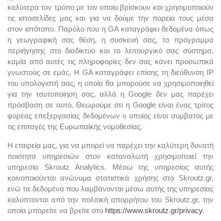
καλύτερα τον τρόπο με τον οποίο βρίσκουν και χρησιμοποιούν
τις ιστοσελίδες μας και για να δούμε την πορεία τους μέσα
στον ιστότοπο. Παρόλο που η GA καταγράφει δεδομένα όπως
η γεωγραφική σας θέση, η συσκευή σας, το πρόγραμμα
περιήγησης στο διαδίκτυο και το λειτουργικό σας σύστημα,
καμία από αυτές τις πληροφορίες δεν σας κάνει προσωπικά
γνωστούς σε εμάς. Η GA καταγράφει επίσης τη διεύθυνση IP
του υπολογιστή σας, η οποία θα μπορούσε να χρησιμοποιηθεί
για την ταυτοποίηση σας, αλλά η Google δεν μας παρέχει
πρόσβαση σε αυτό. Θεωρούμε ότι η Google είναι ένας τρίτος
φορέας επεξεργασίας δεδομένων ο οποίος είναι συμβατός με
τις επιταγές της Ευρωπαϊκής νομοθεσίας.
Η εταιρεία μας, για να μπορεί να παρέχει την καλύτερη δυνατή
ποιότητα υπηρεσιών στον καταναλωτή χρησιμοποιεί την
υπηρεσία Skroutz Analytics. Μέσω της υπηρεσίας αυτής
κοινοποιούνται ανώνυμα στατιστικά χρήσης στο Skroutz.gr,
ενώ τα δεδομένα που λαμβάνονται μέσω αυτής της υπηρεσίας
καλύπτονται από την πολιτική απορρήτου του Skroutz.gr, την
οποία μπορείτε να βρείτε στο
https://www.skroutz.gr/privacy
.