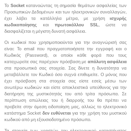
To
Socket
κατανοώντας τη σημασία θεμάτων ασφαλείας των
Προσωπικών Δεδομένων και των ηλεκτρονικών συναλλαγών,
έχει λάβει τα κατάλληλα μέτρα, με χρήση
ισχυρής
κωδικοποίησης
και
πρωτοκόλλου SSL
, ώστε να
διασφαλίζεται η μέγιστη δυνατή ασφάλεια.
Οι κωδικοί που χρησιμοποιούνται για την αναγνώρισή σας
είναι: Το
email
που πραγματοποιήσατε την εγγραφή και ο
Κωδικός (Password), οι οποίοι κάθε φορά που τους
καταχωρείτε σας παρέχουν πρόσβαση με
απόλυτη ασφάλεια
στα προσωπικά σας στοιχεία. Σας δίνετε η δυνατότητα να
μεταβάλλετε τον Κωδικό όσο συχνά επιθυμείτε. Ο μόνος που
έχει πρόσβαση στα στοιχεία σας είστε εσείς μέσω των
ανωτέρω κωδικών και είστε αποκλειστικά υπεύθυνος για την
διατήρηση της μυστικότητάς του από τρίτα πρόσωπα. Σε
περίπτωση απώλειας του ή διαρροής του θα πρέπει να
προβείτε στην άμεση ειδοποίηση μας, αλλιώς το ηλεκτρονικό
κατάστημα Socket
δεν ευθύνεται
για την χρήση του μυστικού
κωδικού από μη εξουσιοδοτημένο πρόσωπο.
Τα στοιχεία των χρηστών του ηλεκτρονικού καταστήματος