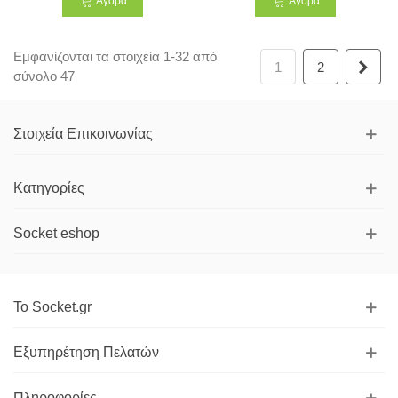
Αγορά
Αγορά
Εμφανίζονται τα στοιχεία 1-32 από
Επό
1
2
σύνολο 47
Στοιχεία Επικοινωνίας
Κατηγορίες
Socket eshop
Το Socket.gr
Εξυπηρέτηση Πελατών
Πληροφορίες