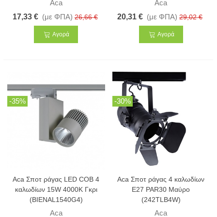
Aca
Aca
17,33 €
(με ΦΠΑ)
20,31 €
(με ΦΠΑ)
26,66 €
29,02 €
Αγορά
Αγορά
-35%
-30%
Aca Σποτ ράγας LED COB 4
Aca Σποτ ράγας 4 καλωδίων
καλωδίων 15W 4000K Γκρι
E27 PAR30 Μαύρο
(BIENAL1540G4)
(242TLB4W)
Aca
Aca