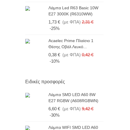
Λ
Λάμπα Led R63 Basic 10W
1
E27 3000K (R6310WW)
(
1,73 €
(με ΦΠΑ)
2,31 €
2
-25%
Acaelec Prime Πλαίσιο 1
Λ
Θέσης Οβάλ Λευκό...
E
0,38 €
(με ΦΠΑ)
0,42 €
1
-10%
Ειδικές προσφορές
Λάμπα SMD LED A60 8W
E27 RGBW (A608RGBWN)
6,60 €
(με ΦΠΑ)
9,42 €
-30%
Λάμπα WIFI SMD LED A60