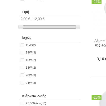
-25%
Τιμή
2,00 € - 12,00 €
Ισχύς
Λάμπα 
11W
(2)
E27 60
13W
(3)
3,16 
16W
(2)
18W
(2)
20W
(3)
24W
(3)
Διάρκεια Ζωής
-25%
25.000 ώρες
(6)