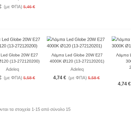
€
(με ΦΠΑ)
5,46 €
-15%
-15%
 Led Globe 20W E27
Λάμπα Led Globe 20W E27
Λάμπα 
Ø120 (13-272120200)
4000K Ø120 (13-272120201)
30
άμπα SMD Led 7W GU10
Adeleq
Adeleq
000K 105° (7WGU10SNWN)
€
(με ΦΠΑ)
4,74 €
(με ΦΠΑ)
5,58 €
5,58 €
,21 €
(με ΦΠΑ)
1,43 €
4,74 €
-15%
άμπα SMD Led 7W GU10
000K 105° (7WGU10SCWN)
νται τα στοιχεία 1-15 από σύνολο 15
,21 €
(με ΦΠΑ)
1,43 €
-15%