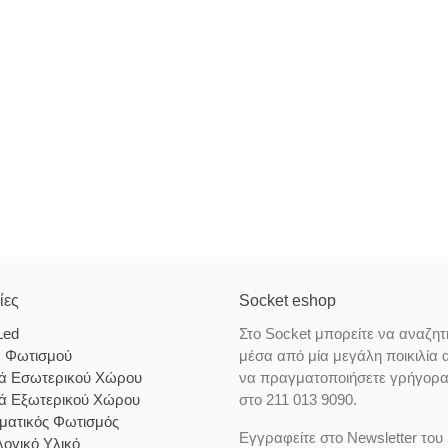
ίες
Socket eshop
Led
Στο Socket μπορείτε να αναζητ
α Φωτισμού
μέσα από μία μεγάλη ποικιλία 
κά Εσωτερικού Χώρου
να πραγματοποιήσετε γρήγορα κ
κά Εξωτερικού Χώρου
στο 211 013 9090.
ματικός Φωτισμός
Εγγραφείτε στο Newsletter του 
ογικό Υλικό