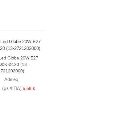
Led Globe 20W E27
00K Ø120 (13-
2721202000)
Adeleq
(με ΦΠΑ)
5,58 €