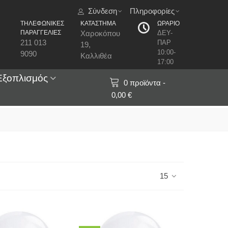
Σύνδεση
Πληροφορίες
ΤΗΛΕΦΩΝΙΚΕΣ
ΚΑΤΑΣΤΗΜΑ
ΩΡΑΡΙΟ
ΠΑΡΑΓΓΕΛΙΕΣ
Χαροκόπου
ΔΕΥ-
211 013
ΠΑΡ
19,
10:00-
9090
Καλλιθέα
17:00
Εξοπλισμός
0
προϊόντα
-
0,00 €
15