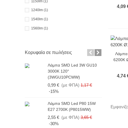
1150lm
(1)
4,09 
1240lm
(1)
1540lm
(1)
1560lm
(1)
1600lm
(1)
1630lm
(1)
Κορυφαία σε πωλήσεις
-15%
Λάμπα
1680lm
(1)
6200K 
1750lm
(1)
Λάμπα SMD Led 3W GU10
Λ
3000K 120°
4
1800lm
(1)
4,74 
(3WGU10PCWW)
1
2800lm
(3)
0,99 €
(με ΦΠΑ)
1,17 €
-15%
Λ
Λάμπα SMD Led P80 15W
6
Εμφανίζο
E27 2700K (P8015WW)
1
2,55 €
(με ΦΠΑ)
3,65 €
-30%