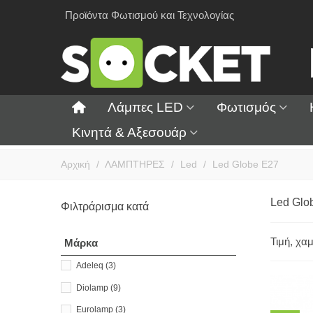
Προϊόντα Φωτισμού και Τεχνολογίας
Λάμπες LED
Φωτισμός
Κινητά & Αξεσουάρ
Αρχική
/
ΛΑΜΠΤΗΡΕΣ
/
Led
/
Led Globe E27
Led Glo
Φιλτράρισμα κατά
Τιμή, χα
Μάρκα
Adeleq
(3)
Diolamp
(9)
Eurolamp
(3)