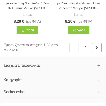
με διακόπτη & καλώδιο 1.5m
με διακόπτη & καλώδιο 1.5m
3x1.5mm² Λευκό (V05BK)
3x1.5mm² Μαύρο (V05BKBL)
Lucas
Lucas
8,20 €
(με ΦΠΑ)
8,20 €
(με ΦΠΑ)
Αγορά
Αγορά
Εμφανίζονται τα στοιχεία 1-32 από
Επό
1
2
σύνολο 61
Στοιχεία Επικοινωνίας
Κατηγορίες
Socket eshop