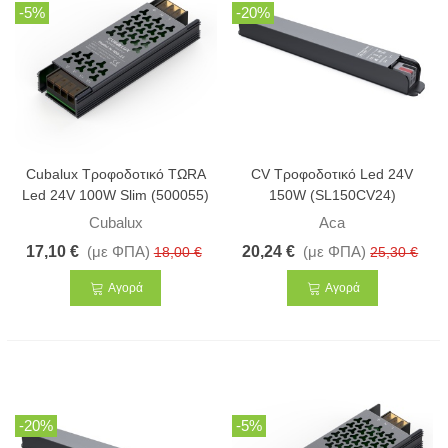
-5%
-20%
Cubalux Τροφοδοτικό ΤΩRA
CV Τροφοδοτικό Led 24V
Led 24V 100W Slim (500055)
150W (SL150CV24)
Cubalux
Aca
17,10 €
(με ΦΠΑ)
20,24 €
(με ΦΠΑ)
18,00 €
25,30 €
Αγορά
Αγορά
-20%
-5%