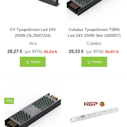
CV Τροφοδοτικό Led 24V
Cubalux Τροφοδοτικό ΤΩRA
250W (SL250CV24)
Led 24V 250W Slim (500057)
Aca
Cubalux
28,27 €
(με ΦΠΑ)
29,33 €
(με ΦΠΑ)
35,34 €
30,87 €
Αγορά
Αγορά
-5%