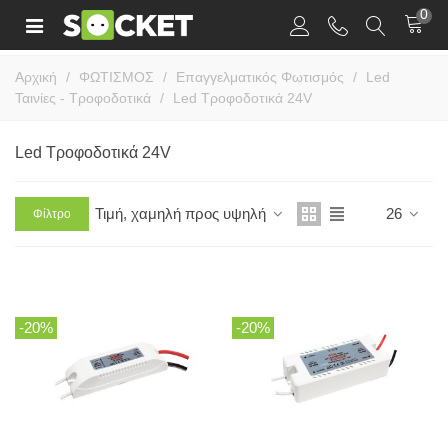
0
Αρχική
/
ΦΩΤΙΣΜΟΣ
/
Επαγγελματικός Φωτισμός
/
Led
Ταινίες - Τροφοδοτικά
/
Led Τροφοδοτικά 24V
Led Τροφοδοτικά 24V
Τιμή, χαμηλή προς υψηλή
26
Φίλτρο
-20%
-20%