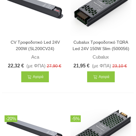
CV Τροφοδοτικό Led 24V
Cubalux Τροφοδοτικό ΤΩRA
200W (SL200CV24)
Led 24V 150W Slim (500056)
Aca
Cubalux
22,32 €
(με ΦΠΑ)
21,95 €
(με ΦΠΑ)
27,90 €
23,10 €
Αγορά
Αγορά
-20%
-5%