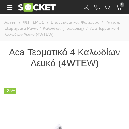
0
Αρχική
/
ΦΩΤΙΣΜΟΣ
/
Επαγγελματικός Φωτισμός
/
Ράγες &
Εξαρτήματα Ράγας 4 Καλωδίων (Τριφασική)
/
Aca Τερματικό 4
Καλωδίων Λευκό (4WTEW)
Aca Τερματικό 4 Καλωδίων
Λευκό (4WTEW)
-25%