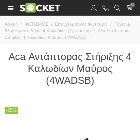
0
Αρχική
/
ΦΩΤΙΣΜΟΣ
/
Επαγγελματικός Φωτισμός
/
Ράγες &
Εξαρτήματα Ράγας 4 Καλωδίων (Τριφασική)
/
Aca Αντάπτορας
Στήριξης 4 Καλωδίων Μαύρος (4WADSB)
Aca Αντάπτορας Στήριξης 4
Καλωδίων Μαύρος
(4WADSB)
-25%