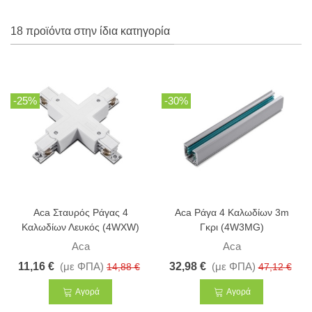
18 προϊόντα στην ίδια κατηγορία
-25%
-30%
Aca Σταυρός Ράγας 4
Aca Ράγα 4 Καλωδίων 3m
Καλωδίων Λευκός (4WXW)
Γκρι (4W3MG)
Aca
Aca
11,16 €
(με ΦΠΑ)
32,98 €
(με ΦΠΑ)
14,88 €
47,12 €
Αγορά
Αγορά