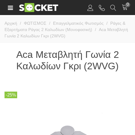
0
Αρχική
/
ΦΩΤΙΣΜΟΣ
/
Επαγγελματικός Φωτισμός
/
Ράγες &
Εξαρτήματα Ράγας 2 Καλωδίων (Μονοφασική)
/
Aca Μεταβλητή
Γωνία 2 Καλωδίων Γκρι (2WVG)
Aca Μεταβλητή Γωνία 2
Καλωδίων Γκρι (2WVG)
-25%