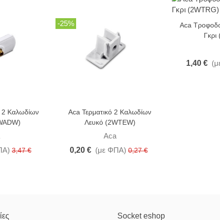
-25%
-25%
Aca Τροφοδο
Γκρι
1,40 €
(μ
 2 Καλωδίων
Aca Τερματικό 2 Καλωδίων
2WADW)
Λευκό (2WTEW)
Aca
ΠΑ)
0,20 €
(με ΦΠΑ)
3,47 €
0,27 €
ίες
Socket eshop