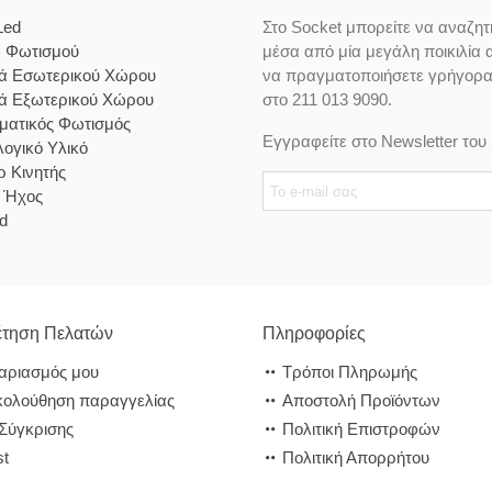
Led
Στο Socket μπορείτε να αναζητ
α Φωτισμού
μέσα από μία μεγάλη ποικιλία 
κά Εσωτερικού Χώρου
να πραγματοποιήσετε γρήγορα κ
κά Εξωτερικού Χώρου
στο 211 013 9090.
ματικός Φωτισμός
Εγγραφείτε στο Newsletter του 
ογικό Υλικό
 Κινητής
& Ήχος
d
τηση Πελατών
Πληροφορίες
αριασμός μου
Τρόποι Πληρωμής
ολούθηση παραγγελίας
Αποστολή Προϊόντων
 Σύγκρισης
Πολιτική Επιστροφών
st
Πολιτική Απορρήτου