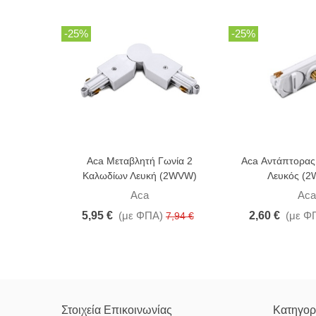
-25%
-25%
Aca Μεταβλητή Γωνία 2
Aca Αντάπτορας
Καλωδίων Λευκή (2WVW)
Λευκός (
Aca
Aca
5,95 €
(με ΦΠΑ)
2,60 €
(με Φ
7,94 €
Στοιχεία Επικοινωνίας
Κατηγορ