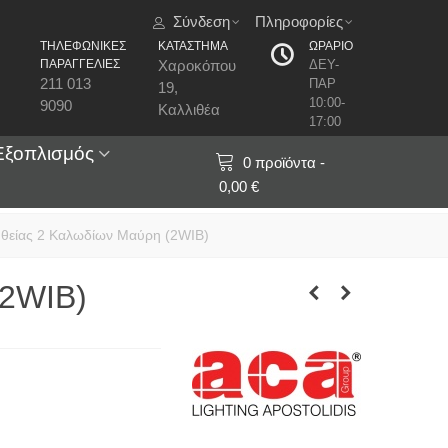
Σύνδεση
Πληροφορίες
ΤΗΛΕΦΩΝΙΚΕΣ
ΚΑΤΑΣΤΗΜΑ
ΩΡΑΡΙΟ
ΠΑΡΑΓΓΕΛΙΕΣ
Χαροκόπου
ΔΕΥ-
211 013
ΠΑΡ
19,
10:00-
9090
Καλλιθέα
17:00
Εξοπλισμός
0
προϊόντα
-
0,00 €
θείας 2 Καλωδίων Μαύρη (2WIB)
(2WIB)