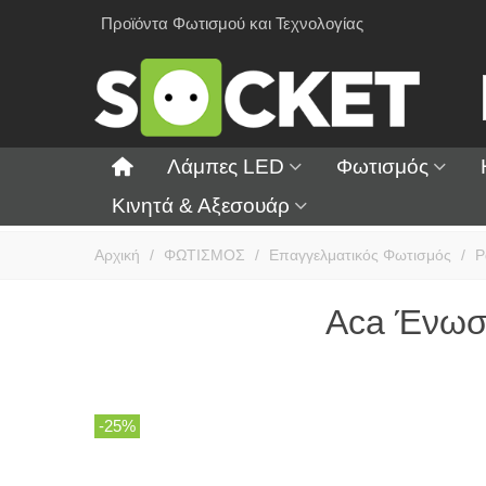
Προϊόντα Φωτισμού και Τεχνολογίας
Λάμπες LED
Φωτισμός
Κινητά & Αξεσουάρ
Αρχική
/
ΦΩΤΙΣΜΟΣ
/
Επαγγελματικός Φωτισμός
/
Ρ
Aca Ένωσ
-25%