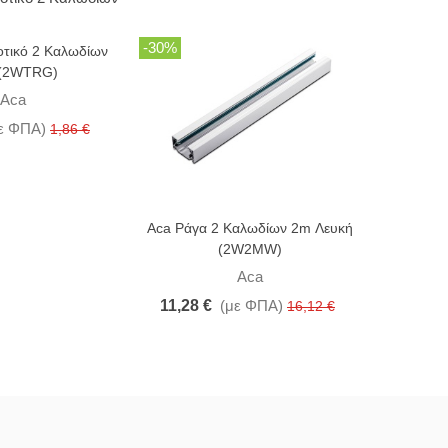
-30%
-25%
τικό 2 Καλωδίων
Aca Τερμ
 (2WTRG)
Aca
ε ΦΠΑ)
0,20 
1,86 €
Aca Ράγα 2 Καλωδίων 2m Λευκή
(2W2MW)
Aca
11,28 €
(με ΦΠΑ)
16,12 €