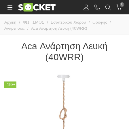
0
Αρχική
/
ΦΩΤΙΣΜΟΣ
/
Εσωτερικού Χώρου
/
Οροφής
/
Αναρτήσεις
/
Aca Ανάρτηση Λευκή (40WRR)
Aca Ανάρτηση Λευκή
(40WRR)
-15%