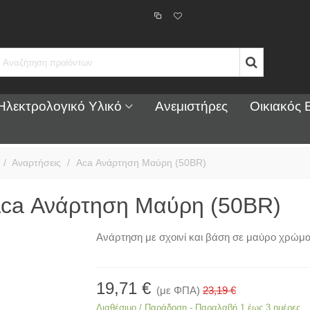
Ηλεκτρολογικό Υλικό
Ανεμιστήρες
Οικιακός 
/
Αναρτήσεις
/
Aca Ανάρτηση Μαύρη (50BR)
ca Ανάρτηση Μαύρη (50BR)
Ανάρτηση με σχοινί και βάση σε μαύρο χρώμα
19,71 €
(με ΦΠΑ)
23,19 €
Διαθέσιμο / Παράδοση - Παραλαβή 1 έως 3 ημέρες