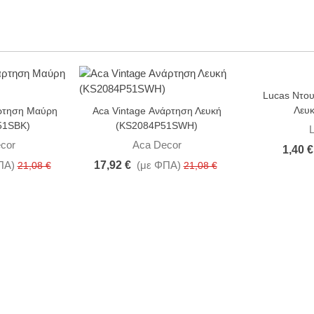
Lucas Ντου
-15%
Λευκ
άρτηση Μαύρη
Aca Vintage Ανάρτηση Λευκή
51SBK)
(KS2084P51SWH)
cor
Aca Decor
1,40 €
ΠΑ)
17,92 €
(με ΦΠΑ)
21,08 €
21,08 €