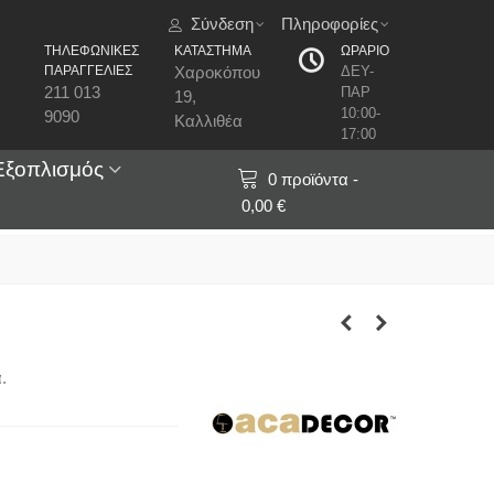
Σύνδεση
Πληροφορίες
ΤΗΛΕΦΩΝΙΚΕΣ
ΚΑΤΑΣΤΗΜΑ
ΩΡΑΡΙΟ
ΠΑΡΑΓΓΕΛΙΕΣ
Χαροκόπου
ΔΕΥ-
211 013
ΠΑΡ
19,
10:00-
9090
Καλλιθέα
17:00
Εξοπλισμός
0
προϊόντα
-
0,00 €
.