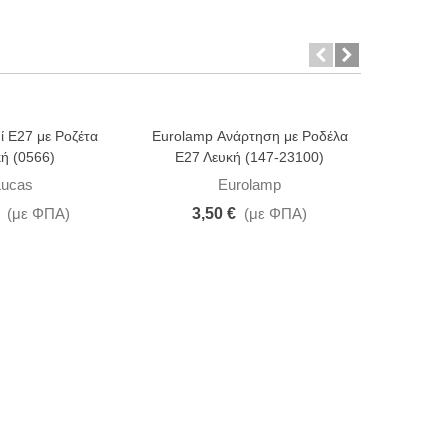
ί Ε27 με Ροζέτα
Eurolamp Ανάρτηση με Ροδέλα
-15%
ή (0566)
Ε27 Λευκή (147-23100)
Aca Ανά
Lucas
Eurolamp
(με ΦΠΑ)
3,50 €
(με ΦΠΑ)
2,11 