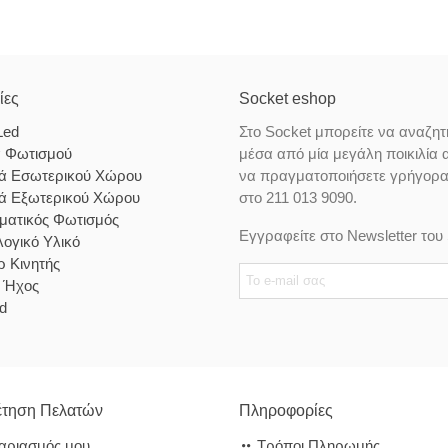
ίες
Socket eshop
Led
Στο Socket μπορείτε να αναζητ
α Φωτισμού
μέσα από μία μεγάλη ποικιλία 
κά Εσωτερικού Χώρου
να πραγματοποιήσετε γρήγορα κ
κά Εξωτερικού Χώρου
στο 211 013 9090.
ματικός Φωτισμός
Εγγραφείτε στο Newsletter του 
ογικό Υλικό
 Κινητής
& Ήχος
d
τηση Πελατών
Πληροφορίες
αριασμός μου
Τρόποι Πληρωμής