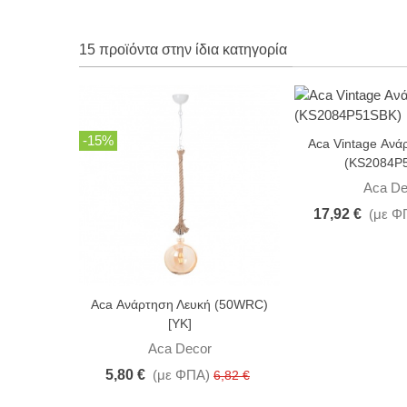
15 προϊόντα στην ίδια κατηγορία
-15%
-15%
Aca Vintage Αν
(KS2084P
Aca De
17,92 €
(με Φ
Aca Ανάρτηση Λευκή (50WRC)
[ΥΚ]
Aca Decor
5,80 €
(με ΦΠΑ)
6,82 €