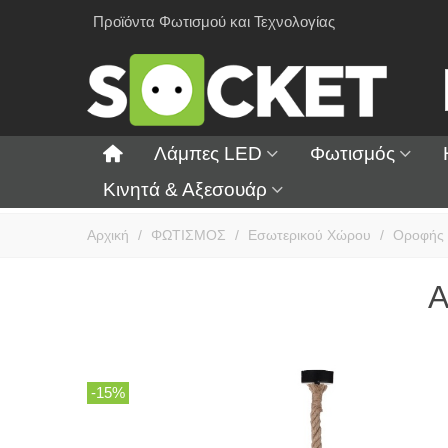
Προϊόντα Φωτισμού και Τεχνολογίας
Λάμπες LED
Φωτισμός
Κινητά & Αξεσουάρ
Αρχική
/
ΦΩΤΙΣΜΟΣ
/
Εσωτερικού Χώρου
/
Οροφής
A
-15%