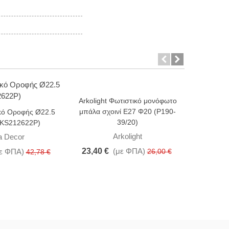
Arkolight Φωτιστικό μονόφωτο
Arkoligh
-10%
-10%
μπάλα σχοινί Ε27 Φ20 (Ρ190-
οροφής 
κό Οροφής Ø22.5
39/20)
μαύρο 
(KS212622P)
Arkolight
a Decor
23,40 €
(με ΦΠΑ)
43,20 
ε ΦΠΑ)
26,00 €
42,78 €