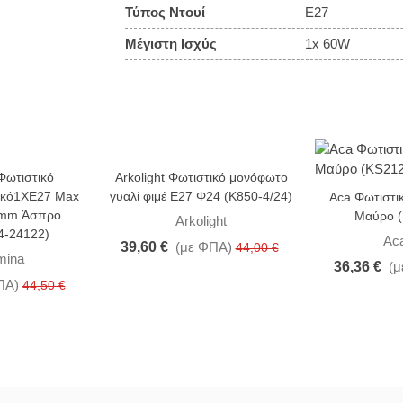
Τύπος Ντουί
E27
Μέγιστη Ισχύς
1x 60W
 Φωτιστικό
Arkolight Φωτιστικό μονόφωτο
-10%
-15%
ικό1XΕ27 Max
γυαλί φιμέ Ε27 Φ24 (Κ850-4/24)
Aca Φωτιστι
mm Άσπρο
Μαύρο 
Arkolight
4-24122)
Ac
39,60 €
(με ΦΠΑ)
44,00 €
umina
36,36 €
(μ
ΠΑ)
44,50 €