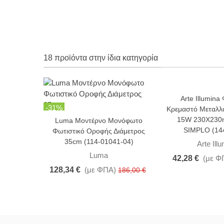
18 προϊόντα στην ίδια κατηγορία
Arte Illumina
-31%
-5%
Κρεμαστό Μεταλλ
15W 230X230
Luma Μοντέρνο Μονόφωτο
SIMPLO (14
Φωτιστικό Οροφής Διάμετρος
35cm (114-01041-04)
Arte Ill
Luma
42,28 €
(με Φ
128,34 €
(με ΦΠΑ)
186,00 €