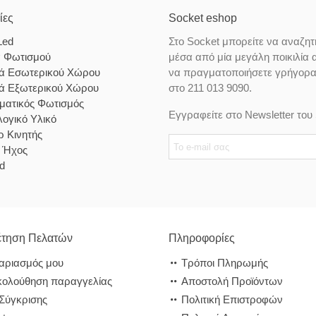
ίες
Socket eshop
Led
Στο Socket μπορείτε να αναζητ
α Φωτισμού
μέσα από μία μεγάλη ποικιλία 
κά Εσωτερικού Χώρου
να πραγματοποιήσετε γρήγορα κ
κά Εξωτερικού Χώρου
στο 211 013 9090.
ματικός Φωτισμός
Εγγραφείτε στο Newsletter του 
ογικό Υλικό
 Κινητής
& Ήχος
d
τηση Πελατών
Πληροφορίες
αριασμός μου
Τρόποι Πληρωμής
ολούθηση παραγγελίας
Αποστολή Προϊόντων
 Σύγκρισης
Πολιτική Επιστροφών