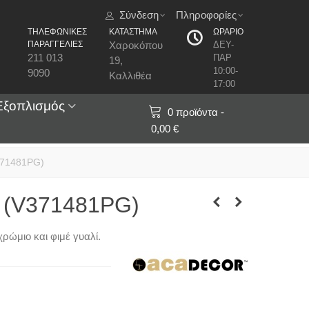
Σύνδεση
Πληροφορίες
ΤΗΛΕΦΩΝΙΚΕΣ
ΚΑΤΑΣΤΗΜΑ
ΩΡΑΡΙΟ
ΠΑΡΑΓΓΕΛΙΕΣ
Χαροκόπου
ΔΕΥ-
211 013
ΠΑΡ
19,
10:00-
9090
Καλλιθέα
17:00
Εξοπλισμός
0
προϊόντα
-
0,00 €
371481PG)
ο (V371481PG)
ρώμιο και φιμέ γυαλί.