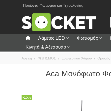
Προϊόντα Φωτισμού και Τεχνολογίας
Λάμπες LED
Φωτισμός
Κινητά & Αξεσουάρ
Αρχική
/
ΦΩΤΙΣΜΟΣ
/
Εσωτερικού Χώρου
/
Οροφής
Aca Μονόφωτο Φω
-15%