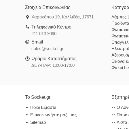
Στοιχεία Επικοινωνίας
Κατηγορ
Χαροκόπου 19, Καλλιθέα, 17671
Λάμπες 
Προϊόντ
Τηλεφωνικό Κέντρο
Φωτιστι
211 013 9090
Φωτιστι
Email
Επαγγελ
sales@socket.gr
Ηλεκτρολ
Αξεσουάρ
Ωράριο Καταστήματος
Εικόνα 
ΔΕΥ-ΠΑΡ: 10:00-17:00
Φακοί Le
Το Socket.gr
Εξυπηρέ
Ποιοι Είμαστε
Ο Λογ
Επικοινωνήστε μαζί μας
Παρακ
Sitemap
Λίστα