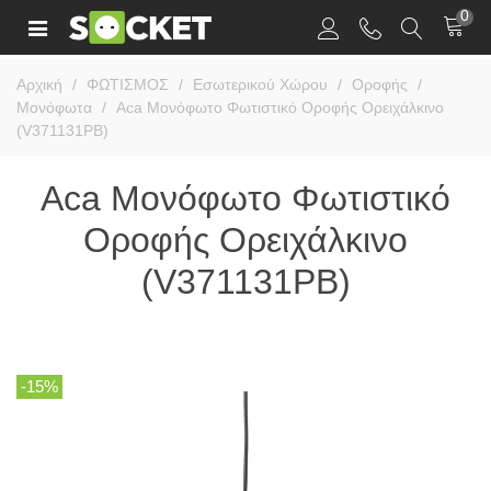
0
Αρχική
/
ΦΩΤΙΣΜΟΣ
/
Εσωτερικού Χώρου
/
Οροφής
/
Μονόφωτα
/
Aca Μονόφωτο Φωτιστικό Οροφής Ορειχάλκινο
(V371131PB)
Aca Μονόφωτο Φωτιστικό
Οροφής Ορειχάλκινο
(V371131PB)
-15%