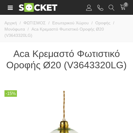
0
Αρχική
/
ΦΩΤΙΣΜΟΣ
/
Εσωτερικού Χώρου
/
Οροφής
/
Μονόφωτα
/
Aca Κρεμαστό Φωτιστικό Οροφής Ø20
(V3643320LG)
Aca Κρεμαστό Φωτιστικό
Οροφής Ø20 (V3643320LG)
-15%