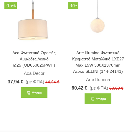
-15%
-5%
Aca Φωτιστικό Οροφής
Arte Illumina Φωτιστικό
Αμμώδες Λευκό
Κρεμαστό Μεταλλικό 1XΕ27
Ø25 (OD650825PWH)
Max 15W 300X1370mm
Λευκό SELINI (144-24141)
Aca Decor
Arte Illumina
37,94 €
(με ΦΠΑ)
44,64 €
60,42 €
(με ΦΠΑ)
63,60 €
Αγορά
Αγορά