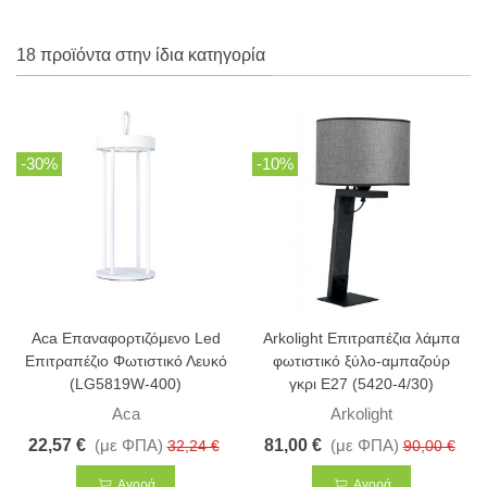
18 προϊόντα στην ίδια κατηγορία
-30%
-10%
Aca Επαναφορτιζόμενο Led
Arkolight Επιτραπέζια λάμπα
Επιτραπέζιο Φωτιστικό Λευκό
φωτιστικό ξύλο-αμπαζούρ
(LG5819W-400)
γκρι Ε27 (5420-4/30)
Aca
Arkolight
22,57 €
(με ΦΠΑ)
81,00 €
(με ΦΠΑ)
32,24 €
90,00 €
Αγορά
Αγορά