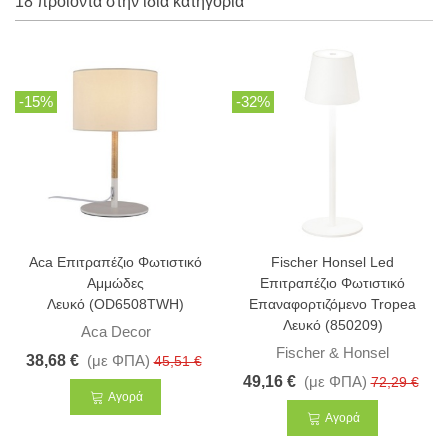
18 προϊόντα στην ίδια κατηγορία
-15%
-32%
Aca Επιτραπέζιο Φωτιστικό
Fischer Honsel Led
Αμμώδες
Επιτραπέζιο Φωτιστικό
Λευκό (OD6508TWH)
Επαναφορτιζόμενο Tropea
Λευκό (850209)
Aca Decor
Fischer & Honsel
38,68 €
(με ΦΠΑ)
45,51 €
49,16 €
(με ΦΠΑ)
72,29 €
Αγορά
Αγορά