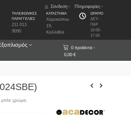
Σύνδεση
Πληροφορίες
ΤΗΛΕΦΩΝΙΚΕΣ
ΚΑΤΑΣΤΗΜΑ
ΩΡΑΡΙΟ
ΠΑΡΑΓΓΕΛΙΕΣ
Χαροκόπου
ΔΕΥ-
211 013
ΠΑΡ
19,
10:00-
9090
Καλλιθέα
17:00
Εξοπλισμός
0
προϊόντα
-
0,00 €
1024SBE)
ε μπλε χρώμα.