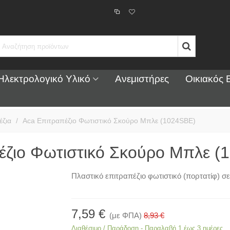
Ηλεκτρολογικό Υλικό
Ανεμιστήρες
Οικιακός 
έζια
/
Aca Επιτραπέζιο Φωτιστικό Σκούρο Μπλε (1024SBE)
έζιο Φωτιστικό Σκούρο Μπλε (
Πλαστικό επιτραπέζιο φωτιστικό (πορτατίφ) σ
7,59 €
(με ΦΠΑ)
8,93 €
Διαθέσιμο / Παράδοση - Παραλαβή 1 έως 3 ημέρες