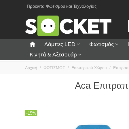
Προϊόντα Φωτισμού και Τεχνολογίας
Λάμπες LED
Φωτισμός
Κινητά & Αξεσουάρ
Αρχική
/
ΦΩΤΙΣΜΟΣ
/
Εσωτερικού Χώρου
/
Επιτραπ
Aca Επιτραπ
-15%