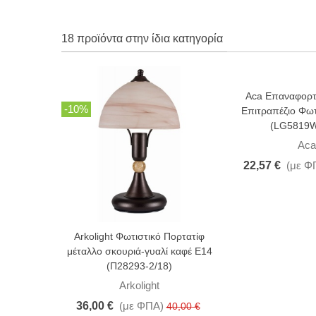
18 προϊόντα στην ίδια κατηγορία
Aca Επαναφορτ
-10%
-30%
Επιτραπέζιο Φωτ
(LG5819W
Aca
22,57 €
(με Φ
Arkolight Φωτιστικό Πορτατίφ
μέταλλο σκουριά-γυαλί καφέ Ε14
(Π28293-2/18)
Arkolight
36,00 €
(με ΦΠΑ)
40,00 €