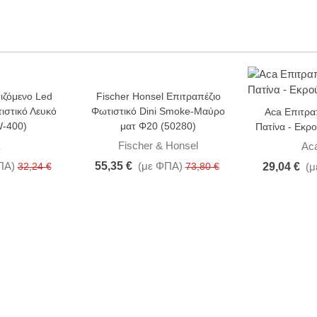
ιζόμενο Led
Fischer Honsel Επιτραπέζιο
-25%
-15%
ιστικό Λευκό
Φωτιστικό Dini Smoke-Μαύρο
Aca Επιτρα
-400)
ματ Φ20 (50280)
Πατίνα - Εκ
Fischer & Honsel
Ac
ΠΑ)
55,35 €
(με ΦΠΑ)
32,24 €
73,80 €
29,04 €
(μ