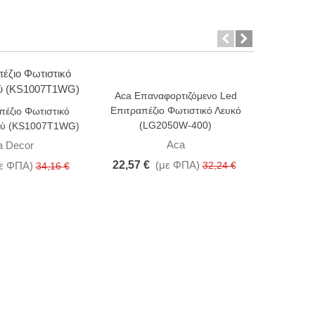
Aca Επαναφορτιζόμενο Led
-30%
-15%
Επιτραπέζιο Φωτιστικό Λευκό
πέζιο Φωτιστικό
Aca Επ
(LG2050W-400)
ρού (KS1007T1WG)
Λευ
Aca
a Decor
22,57 €
(με ΦΠΑ)
ε ΦΠΑ)
32,24 €
10,54 
34,16 €