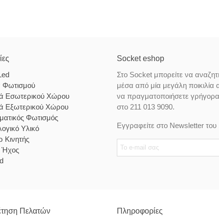
ίες
Socket eshop
Led
Στο Socket μπορείτε να αναζητ
α Φωτισμού
μέσα από μία μεγάλη ποικιλία 
κά Εσωτερικού Χώρου
να πραγματοποιήσετε γρήγορα κ
κά Εξωτερικού Χώρου
στο 211 013 9090.
ματικός Φωτισμός
Εγγραφείτε στο Newsletter του 
ογικό Υλικό
 Κινητής
& Ήχος
d
τηση Πελατών
Πληροφορίες