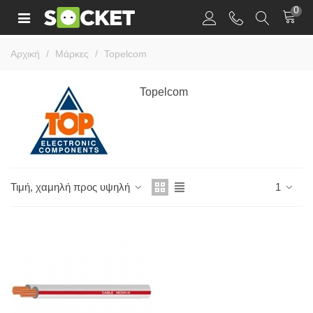
0
Αρχική
/
Μάρκες
/
Topelcom
Topelcom
Τιμή, χαμηλή προς υψηλή
1