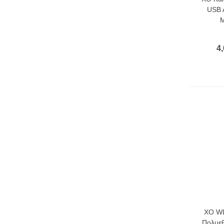
USB 
Μ
4,
XO WL
Πολυεθ