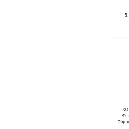
5,
XO 
Φορ
Φόρτι