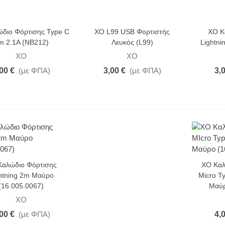
διο Φόρτισης Type C
XO L99 USB Φορτιστής
XO Κ
m 2.1A (NB212)
Λευκός (L99)
Lightni
XO
XO
00 €
(με ΦΠΑ)
3,00 €
(με ΦΠΑ)
3,
Καλώδιο Φόρτισης
XO Καλ
htning 2m Μαύρο
Micro T
(16.005.0067)
Μαύρ
XO
00 €
(με ΦΠΑ)
4,