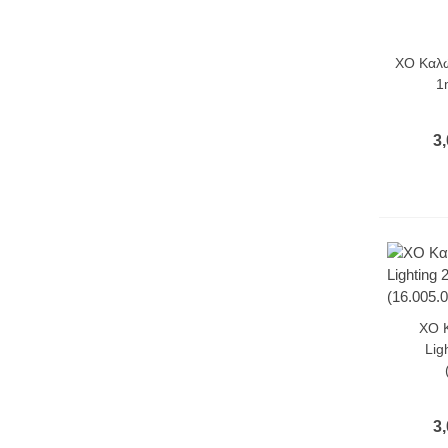
XO Καλώ
1
3,
XO 
Lig
3,