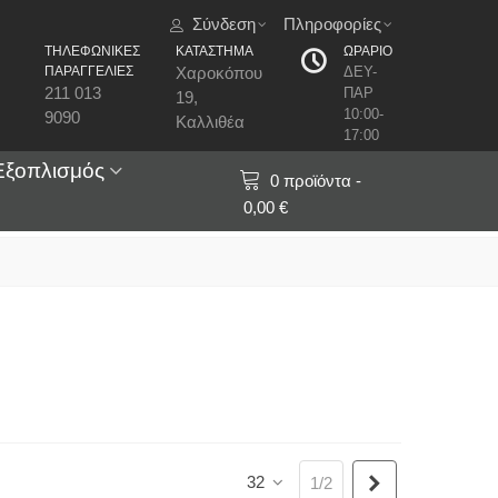
Σύνδεση
Πληροφορίες
ΤΗΛΕΦΩΝΙΚΕΣ
ΚΑΤΑΣΤΗΜΑ
ΩΡΑΡΙΟ
ΠΑΡΑΓΓΕΛΙΕΣ
Χαροκόπου
ΔΕΥ-
211 013
ΠΑΡ
19,
10:00-
9090
Καλλιθέα
17:00
Εξοπλισμός
0
προϊόντα
-
0,00 €
32
Επόμενο
1/2