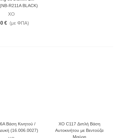
(NB-R211A BLACK)
XO
50 €
(με ΦΠΑ)
6A Βάση Κινητού /
XO C117 Διπλή Βάση
Λευκή (16.006.0027)
Αυτοκινήτου με Βεντούζα
Μαύρη