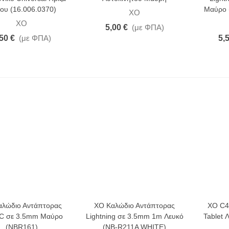
χου (16.006.0370)
Μαύρο 
XO
XO
5,00 €
(με ΦΠΑ)
50 €
(με ΦΠΑ)
5,
αλώδιο Αντάπτορας
XO Καλώδιο Αντάπτορας
XO C4
C σε 3.5mm Μαύρο
Lightning σε 3.5mm 1m Λευκό
Tablet 
(NBR161)
(NB-R211A WHITE)