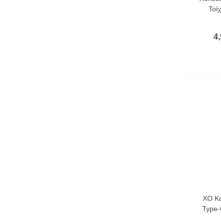
Τοί
4,
XO Κ
Type-