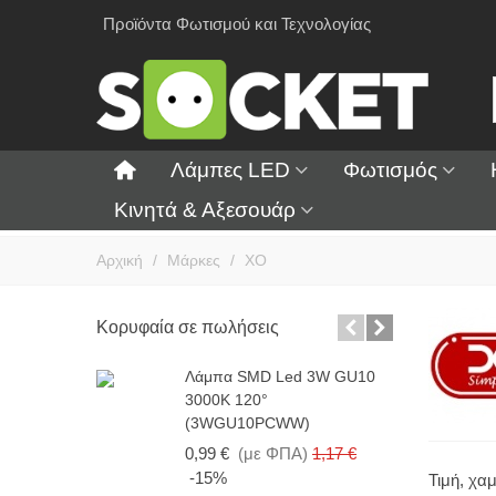
Προϊόντα Φωτισμού και Τεχνολογίας
Λάμπες LED
Φωτισμός
Κινητά & Αξεσουάρ
Αρχική
/
Μάρκες
/
XO
Κορυφαία σε πωλήσεις
Λάμπα SMD Led 3W GU10
Λ
3000K 120°
4
(3WGU10PCWW)
1
0,99 €
(με ΦΠΑ)
1,17 €
-15%
Τιμή, χα