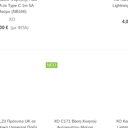
A σε Type C 1m 5A
Lightni
αύρο (NB166)
XO
4,
00 €
(με ΦΠΑ)
ΝΕΟ
23 Πρότυπο UK σε
XO C171 Βάση Κινητού
XO Κα
νικό Universal Πρίζα
Αυτοκινήτου Μαύρη
Light