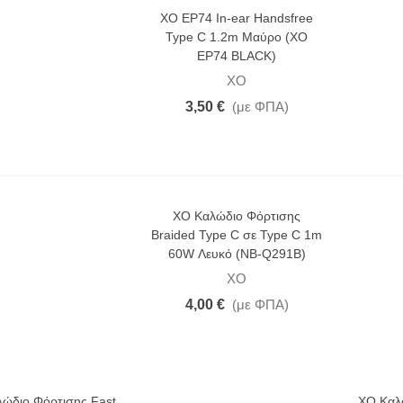
XO EP74 In-ear Handsfree
Type C 1.2m Μαύρο (XO
EP74 BLACK)
XO
3,50 €
(με ΦΠΑ)
XO Καλώδιο Φόρτισης
Braided Type C σε Type C 1m
60W Λευκό (NB-Q291B)
XO
4,00 €
(με ΦΠΑ)
ώδιο Φόρτισης Fast
XO Καλ