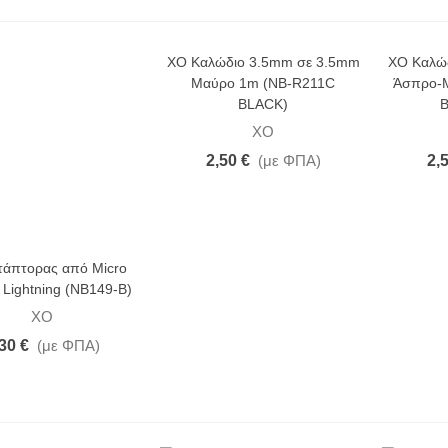
άμπα SMD Led 7W GU10
000K 105° (7WGU10SCWN)
,21 €
(με ΦΠΑ)
1,43 €
XO Καλώδιο 3.5mm σε 3.5mm
XO Καλώ
-15%
Μαύρο 1m (NB-R211C
Άσπρο-
BLACK)
B
άμπα SMD Led Ceramic
XO
1W G9 4000K
G9283511NW)
2,50 €
(με ΦΠΑ)
2,
,75 €
(με ΦΠΑ)
3,67 €
-25%
άμπα Led R63 Basic 10W
τάπτορας από Micro
27 4000K (R6310NW)
 Lightning (NB149-B)
,73 €
(με ΦΠΑ)
2,31 €
XO
-25%
30 €
(με ΦΠΑ)