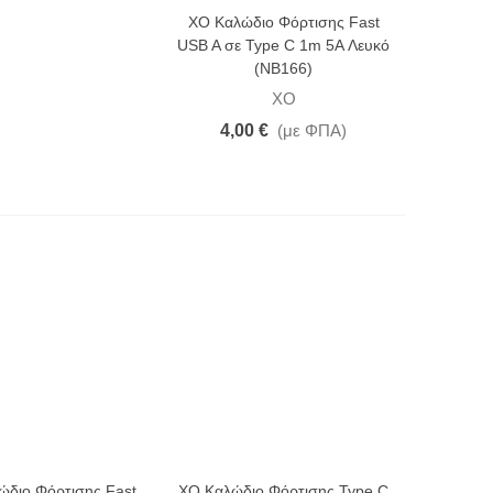
XO Καλώδιο Φόρτισης Fast
USB A σε Type C 1m 5A Λευκό
(NB166)
XO
4,00 €
(με ΦΠΑ)
ώδιο Φόρτισης Fast
XO Καλώδιο Φόρτισης Type C