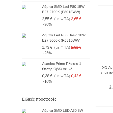
Λ
Λάμπα SMD Led P80 15W
6
E27 2700K (P8015WW)
1
2,55 €
(με ΦΠΑ)
3,65 €
-30%
Λ
Λάμπα Led R63 Basic 10W
1
E27 3000K (R6310WW)
(
1,73 €
(με ΦΠΑ)
2,31 €
2
-25%
Acaelec Prime Πλαίσιο 1
Λ
XO Αν
Θέσης Οβάλ Λευκό...
E
USB σε
0,38 €
(με ΦΠΑ)
0,42 €
1
-10%
2,
Ειδικές προσφορές
Λάμπα SMD LED A60 8W