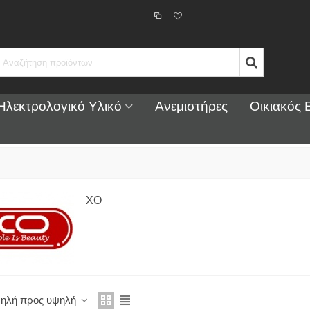
Ηλεκτρολογικό Υλικό
Ανεμιστήρες
Οικιακός 
XO
άμπα SMD Led 7W GU10
000K 105° (7WGU10SNWN)
,21 €
(με ΦΠΑ)
1,43 €
-15%
μηλή προς υψηλή