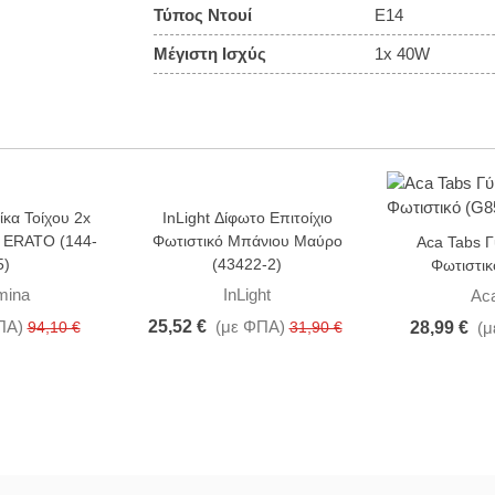
Τύπος Ντουί
E14
Μέγιστη Ισχύς
1x 40W
ίκα Τοίχου 2x
InLight Δίφωτο Επιτοίχιο
-20%
-15%
 ERATO (144-
Φωτιστικό Μπάνιου Μαύρο
Aca Tabs Γ
5)
(43422-2)
Φωτιστι
umina
InLight
Ac
ΠΑ)
25,52 €
(με ΦΠΑ)
94,10 €
31,90 €
28,99 €
(μ