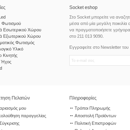
ίες
Socket eshop
Led
Στο Socket μπορείτε να αναζητ
α Φωτισμού
μέσα από μία μεγάλη ποικιλία 
κά Εσωτερικού Χώρου
να πραγματοποιήσετε γρήγορα κ
κά Εξωτερικού Χώρου
στο 211 013 9090.
ματικός Φωτισμός
Εγγραφείτε στο Newsletter του 
ογικό Υλικό
 Κινητής
& Ήχος
d
τηση Πελατών
Πληροφορίες
αριασμός μου
Τρόποι Πληρωμής
ολούθηση παραγγελίας
Αποστολή Προϊόντων
 Σύγκρισης
Πολιτική Επιστροφών