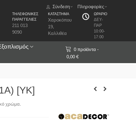
Σύνδεση
Πληροφορίες
ΤΗΛΕΦΩΝΙΚΕΣ
ΚΑΤΑΣΤΗΜΑ
ΩΡΑΡΙΟ
ΠΑΡΑΓΓΕΛΙΕΣ
Χαροκόπου
ΔΕΥ-
211 013
ΠΑΡ
19,
10:00-
9090
Καλλιθέα
17:00
Εξοπλισμός
0
προϊόντα
-
0,00 €
1A) [ΥΚ]
υκό χρώμα.