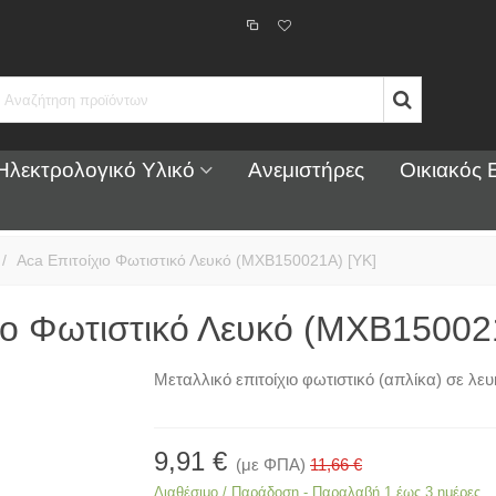
Ηλεκτρολογικό Υλικό
Ανεμιστήρες
Οικιακός 
/
Aca Επιτοίχιο Φωτιστικό Λευκό (MXB150021A) [ΥΚ]
ιο Φωτιστικό Λευκό (MXB15002
Μεταλλικό επιτοίχιο φωτιστικό (απλίκα) σε λε
9,91 €
(με ΦΠΑ)
11,66 €
Διαθέσιμο / Παράδοση - Παραλαβή 1 έως 3 ημέρες