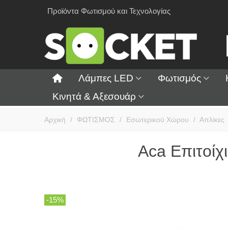
Προϊόντα Φωτισμού και Τεχνολογίας
Λάμπες LED
Φωτισμός
Κινητά & Αξεσουάρ
Αρχική
/
ΦΩΤΙΣΜΟΣ
/
Εσωτερικού Χώρου
/
Απλίκες
Aca Επιτοίχ
-15%