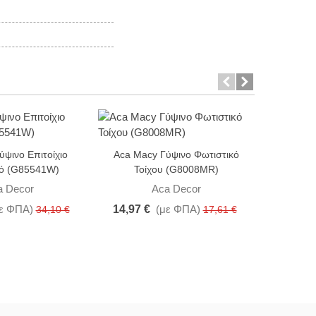
-15%
-15%
ύψινο Επιτοίχιο
Aca Macy Γύψινο Φωτιστικό
κό (G85541W)
Τοίχου (G8008MR)
Aca Δίφωτ
Κ
a Decor
Aca Decor
(B
ε ΦΠΑ)
14,97 €
(με ΦΠΑ)
34,10 €
17,61 €
58,18 