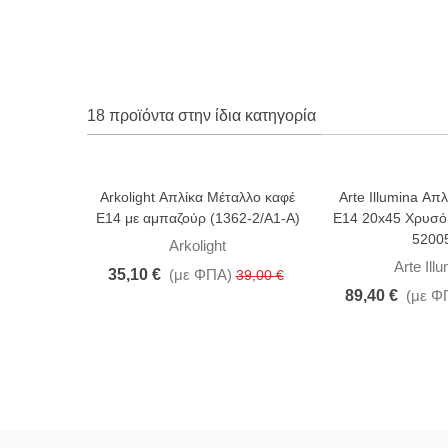
18 προϊόντα στην ίδια κατηγορία
Arkolight Απλίκα Μέταλλο καφέ
Arte Illumina Απλ
-10%
-5%
Ε14 με αμπαζούρ (1362-2/Α1-Α)
Ε14 20x45 Χρυσό
5200
Arkolight
Arte Ill
35,10 €
(με ΦΠΑ)
39,00 €
89,40 €
(με Φ