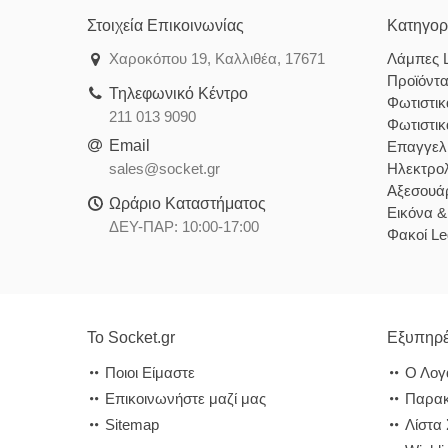
Στοιχεία Επικοινωνίας
Κατηγορ
Χαροκόπου 19, Καλλιθέα, 17671
Λάμπες 
Προϊόντ
Τηλεφωνικό Κέντρο
Φωτιστι
211 013 9090
Φωτιστι
Email
Επαγγελ
sales@socket.gr
Ηλεκτρολ
Αξεσουάρ
Ωράριο Καταστήματος
Εικόνα 
ΔΕΥ-ΠΑΡ: 10:00-17:00
Φακοί Le
Το Socket.gr
Εξυπηρέ
Ποιοι Είμαστε
Ο Λογ
Επικοινωνήστε μαζί μας
Παρακ
Sitemap
Λίστα