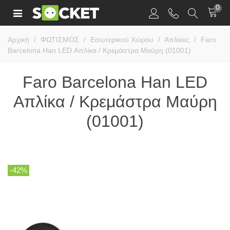
0
Αρχική
/
ΦΩΤΙΣΜΟΣ
/
Εσωτερικού Χώρου
/
Απλίκες
/
Faro
Barcelona Han LED Απλίκα / Κρεμάστρα Μαύρη (01001)
Faro Barcelona Han LED
Απλίκα / Κρεμάστρα Μαύρη
(01001)
-42%