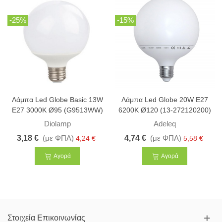
-25%
-15%
Λάμπα Led Globe Basic 13W
Λάμπα Led Globe 20W E27
E27 3000K Ø95 (G9513WW)
6200K Ø120 (13-272120200)
Diolamp
Adeleq
3,18 €
(με ΦΠΑ)
4,74 €
(με ΦΠΑ)
4,24 €
5,58 €
Αγορά
Αγορά
Στοιχεία Επικοινωνίας