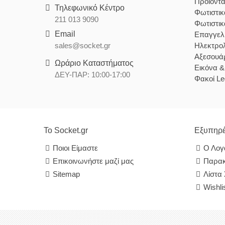
Προϊόντ
Τηλεφωνικό Κέντρο
Φωτιστι
211 013 9090
Φωτιστι
Email
Επαγγελ
sales@socket.gr
Ηλεκτρολ
Αξεσουάρ
Ωράριο Καταστήματος
Εικόνα 
ΔΕΥ-ΠΑΡ: 10:00-17:00
Φακοί Le
Το Socket.gr
Εξυπηρέ
Ποιοι Είμαστε
Ο Λογ
Επικοινωνήστε μαζί μας
Παρακ
Sitemap
Λίστα
Wishli