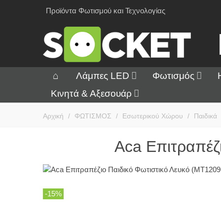
Προϊόντα Φωτισμού και Τεχνολογίας
Λάμπες LED
Φωτισμός
Κινητά & Αξεσουάρ
Αρχική
/
ΦΩΤΙΣΜΟΣ
/
Εσωτερικού Χώρου
/
Παιδικά
Aca Επιτραπέζ
-15%