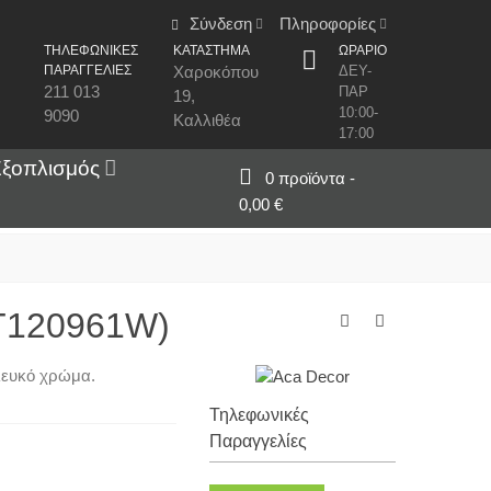
Σύνδεση
Πληροφορίες
ΤΗΛΕΦΩΝΙΚΕΣ
ΚΑΤΑΣΤΗΜΑ
ΩΡΑΡΙΟ
ΠΑΡΑΓΓΕΛΙΕΣ
Χαροκόπου
ΔΕΥ-
211 013
ΠΑΡ
19,
10:00-
9090
Καλλιθέα
17:00
Εξοπλισμός
0
προϊόντα
-
0,00 €
MT120961W)
 λευκό χρώμα.
Τηλεφωνικές
Παραγγελίες