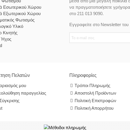
α Φωτισμού
μέσα από μία μεγάλη ποικιλία 
κά Εσωτερικού Χώρου
να πραγματοποιήσετε γρήγορα κ
κά Εξωτερικού Χώρου
στο 211 013 9090.
ματικός Φωτισμός
Εγγραφείτε στο Newsletter του 
ογικό Υλικό
 Κινητής
& Ήχος
d
τηση Πελατών
Πληροφορίες
αριασμός μου
Τρόποι Πληρωμής
ολούθηση παραγγελίας
Αποστολή Προϊόντων
 Σύγκρισης
Πολιτική Επιστροφών
st
Πολιτική Απορρήτου