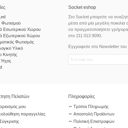
ίες
Socket eshop
Led
Στο Socket μπορείτε να αναζητ
α Φωτισμού
μέσα από μία μεγάλη ποικιλία 
κά Εσωτερικού Χώρου
να πραγματοποιήσετε γρήγορα κ
κά Εξωτερικού Χώρου
στο 211 013 9090.
ματικός Φωτισμός
Εγγραφείτε στο Newsletter του 
ογικό Υλικό
 Κινητής
& Ήχος
d
τηση Πελατών
Πληροφορίες
αριασμός μου
Τρόποι Πληρωμής
ολούθηση παραγγελίας
Αποστολή Προϊόντων
 Σύγκρισης
Πολιτική Επιστροφών