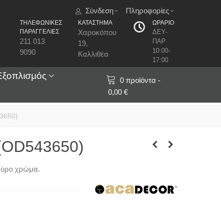
Σύνδεση
Πληροφορίες
ΤΗΛΕΦΩΝΙΚΕΣ
ΚΑΤΑΣΤΗΜΑ
ΩΡΑΡΙΟ
ΠΑΡΑΓΓΕΛΙΕΣ
Χαροκόπου
ΔΕΥ-
211 013
ΠΑΡ
19,
10:00-
9090
Καλλιθέα
17:00
Εξοπλισμός
0
προϊόντα
-
0,00 €
3650)
(OD543650)
αύρο χρώμα.