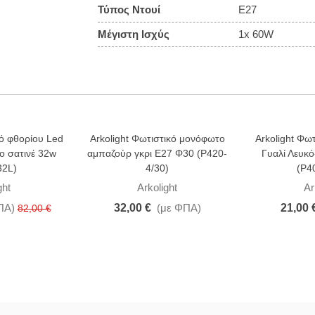
Τύπος Ντουί
E27
Μέγιστη Ισχύς
1x 60W
κό φθορίου Led
Arkolight Φωτιστικό μονόφωτο
Arkolight Φω
νο σατινέ 32w
αμπαζούρ γκρι Ε27 Φ30 (Ρ420-
Γυαλί Λευκ
32L)
4/30)
(Ρ4
ght
Arkolight
Ar
ΠΑ)
32,00 €
(με ΦΠΑ)
21,00 
82,00 €