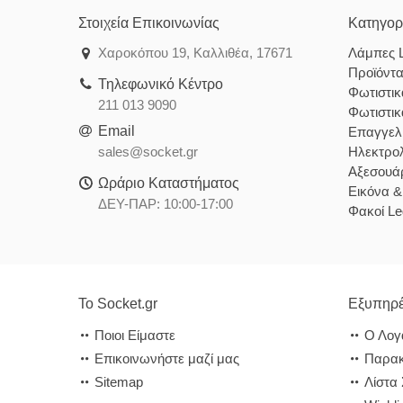
Στοιχεία Επικοινωνίας
Κατηγορ
Χαροκόπου 19, Καλλιθέα, 17671
Λάμπες 
Προϊόντ
Τηλεφωνικό Κέντρο
Φωτιστι
211 013 9090
Φωτιστι
Email
Επαγγελ
sales@socket.gr
Ηλεκτρολ
Αξεσουάρ
Ωράριο Καταστήματος
Εικόνα 
ΔΕΥ-ΠΑΡ: 10:00-17:00
Φακοί Le
Το Socket.gr
Εξυπηρέ
Ποιοι Είμαστε
Ο Λογ
Επικοινωνήστε μαζί μας
Παρακ
Sitemap
Λίστα