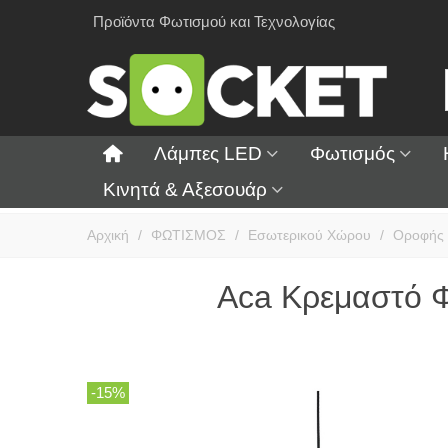
Προϊόντα Φωτισμού και Τεχνολογίας
Λάμπες LED
Φωτισμός
Κινητά & Αξεσουάρ
Αρχική
/
ΦΩΤΙΣΜΟΣ
/
Εσωτερικού Χώρου
/
Οροφής
Aca Κρεμαστό 
-15%