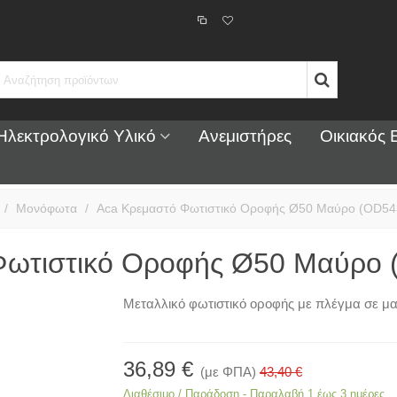
Ηλεκτρολογικό Υλικό
Ανεμιστήρες
Οικιακός 
/
Μονόφωτα
/
Aca Κρεμαστό Φωτιστικό Οροφής Ø50 Μαύρο (OD54
Φωτιστικό Οροφής Ø50 Μαύρο 
Μεταλλικό φωτιστικό οροφής με πλέγμα σε μ
36,89 €
(με ΦΠΑ)
43,40 €
Διαθέσιμο / Παράδοση - Παραλαβή 1 έως 3 ημέρες