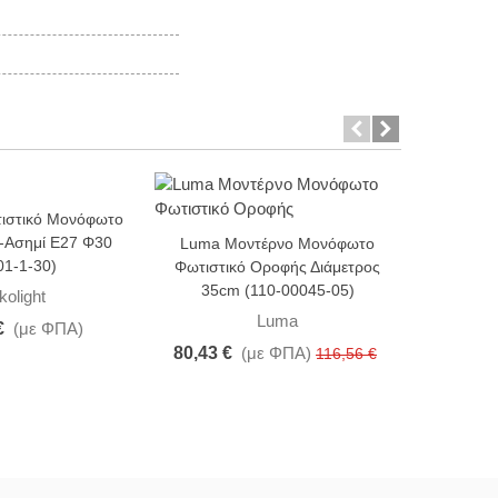
τιστικό Μονόφωτο
Arkoligh
-31%
-10%
ό-Ασημί Ε27 Φ30
μέταλλο-
Luma Μοντέρνο Μονόφωτο
01-1-30)
Φωτιστικό Οροφής Διάμετρος
35cm (110-00045-05)
kolight
Luma
€
(με ΦΠΑ)
93,60 €
80,43 €
(με ΦΠΑ)
116,56 €