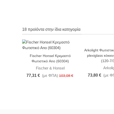
18 προϊόντα στην ίδια κατηγορία
Arkolight Φωτιστι
-25%
-10%
plexiglass κόκκι
Fischer Honsel Κρεμαστό
(120-7/
Φωτιστικό Ano (60304)
Arkoli
Fischer & Honsel
73,80 €
(με Φ
77,31 €
(με ΦΠΑ)
103,08 €