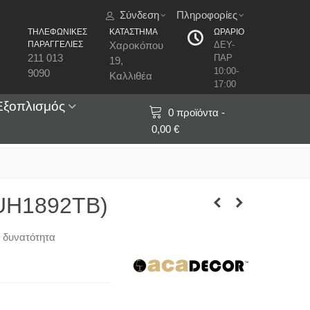
Σύνδεση
Πληροφορίες
ΤΗΛΕΦΩΝΙΚΕΣ
ΚΑΤΑΣΤΗΜΑ
ΩΡΑΡΙΟ
ΠΑΡΑΓΓΕΛΙΕΣ
Χαροκόπου
ΔΕΥ-
211 013
ΠΑΡ
19,
10:00-
9090
Καλλιθέα
17:00
Εξοπλισμός
0
προϊόντα
-
0,00 €
SUH1892TB)
 δυνατότητα