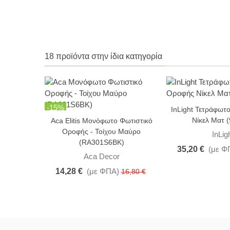
18 προϊόντα στην ίδια κατηγορία
-15%
-20%
InLight Τετράφωτ
Νίκελ Ματ 
Aca Elitis Μονόφωτο Φωτιστικό
Οροφής - Τοίχου Μαύρο
InLig
(RA301S6BK)
35,20 €
(με Φ
Aca Decor
14,28 €
(με ΦΠΑ)
16,80 €