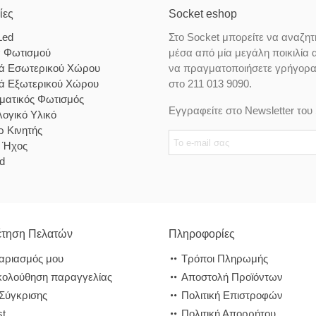
ίες
Socket eshop
Led
Στο Socket μπορείτε να αναζητ
α Φωτισμού
μέσα από μία μεγάλη ποικιλία 
κά Εσωτερικού Χώρου
να πραγματοποιήσετε γρήγορα κ
κά Εξωτερικού Χώρου
στο 211 013 9090.
ματικός Φωτισμός
Εγγραφείτε στο Newsletter του 
ογικό Υλικό
 Κινητής
& Ήχος
d
τηση Πελατών
Πληροφορίες
αριασμός μου
Τρόποι Πληρωμής
ολούθηση παραγγελίας
Αποστολή Προϊόντων
 Σύγκρισης
Πολιτική Επιστροφών
st
Πολιτική Απορρήτου