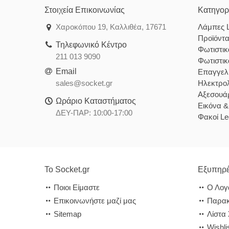
Στοιχεία Επικοινωνίας
Κατηγορ
Χαροκόπου 19, Καλλιθέα, 17671
Λάμπες 
Προϊόντ
Τηλεφωνικό Κέντρο
Φωτιστι
211 013 9090
Φωτιστι
Email
Επαγγελ
sales@socket.gr
Ηλεκτρολ
Αξεσουάρ
Ωράριο Καταστήματος
Εικόνα 
ΔΕΥ-ΠΑΡ: 10:00-17:00
Φακοί Le
Το Socket.gr
Εξυπηρέ
Ποιοι Είμαστε
Ο Λογ
Επικοινωνήστε μαζί μας
Παρακ
Sitemap
Λίστα
Wishli