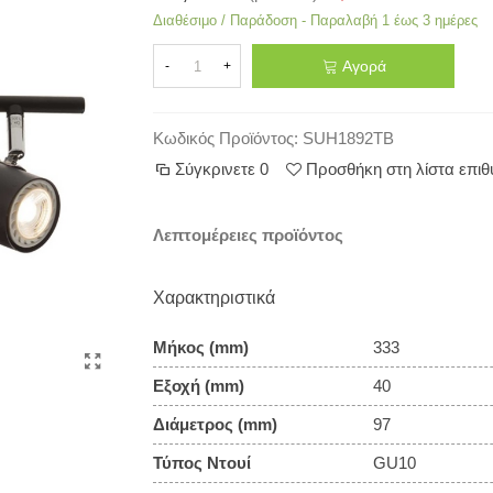
Διαθέσιμο / Παράδοση - Παραλαβή 1 έως 3 ημέρες
Αγορά
-
+
Κωδικός Προϊόντος:
SUH1892TB
Σύγκρινετε
0
Προσθήκη στη λίστα επι
Λεπτομέρειες προϊόντος
Χαρακτηριστικά
Μήκος (mm)
333
Εξοχή (mm)
40
Διάμετρος (mm)
97
Τύπος Ντουί
GU10