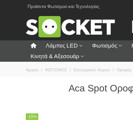
Προϊόντα Φωτισμού και Τεχνολογίας
Λάμπες LED
Φωτισμός
Κινητά & Αξεσουάρ
Αρχική
/
ΦΩΤΙΣΜΟΣ
/
Εσωτερικού Χώρου
/
Οροφής
Aca Spot Ορο
-15%