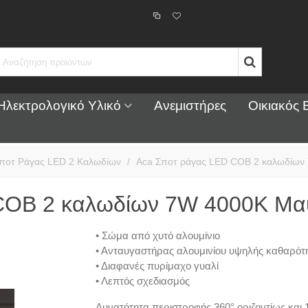
Ηλεκτρολογικό Υλικό
Ανεμιστήρες
Οικιακός 
ποτ Ράγας LED 2 Καλωδίων
/
Aca Σποτ ράγας LED COB 2 καλωδίω
 COB 2 καλωδίων 7W 4000K Μ
• Σώμα από χυτό αλουμίνιο
• Ανταυγαστήρας αλουμινίου υψηλής καθαρότ
• Διαφανές πυρίμαχο γυαλί
• Λεπτός σχεδιασμός
Δυνατότητα περιστροφής
360°
οριζοντίως και 