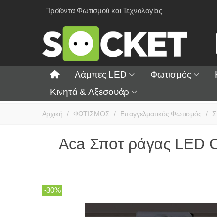
Προϊόντα Φωτισμού και Τεχνολογίας
Λάμπες LED
Φωτισμός
Κινητά & Αξεσουάρ
Αρχική
/
ΦΩΤΙΣΜΟΣ
/
Επαγγελματικός Φωτισμός
/
Σ
Aca Σποτ ράγας LED
-30%