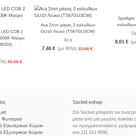
Spotlight
-30%
-10%
καλωδίων
Aca Σποτ ράγας 2 καλωδίων
GU10 Λευκό (TS67GU3CW)
ς LED COB 2
Sp
3000K Μαύρο
Aca
8,01 €
(μ
0B250)
7,46 €
(με ΦΠΑ)
10,66 €
ΠΑ)
55,55 €
ίες
Socket eshop
Led
Στο Socket μπορείτε να αναζητ
α Φωτισμού
μέσα από μία μεγάλη ποικιλία 
κά Εσωτερικού Χώρου
να πραγματοποιήσετε γρήγορα κ
κά Εξωτερικού Χώρου
στο 211 013 9090.