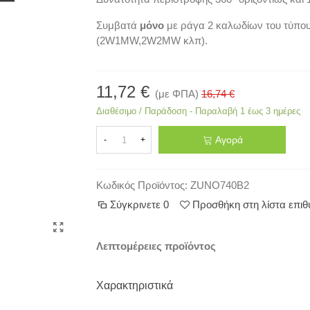
Συμβατά
μόνο
με ράγα 2 καλωδίων του τύπο
(2W1MW,2W2MW κλπ).
11,72 €
(με ΦΠΑ)
16,74 €
Διαθέσιμο / Παράδοση - Παραλαβή 1 έως 3 ημέρες
Αγορά
-
+
Κωδικός Προϊόντος:
ZUNO740B2
Σύγκρινετε
0
Προσθήκη στη λίστα επι
Λεπτομέρειες προϊόντος
Χαρακτηριστικά