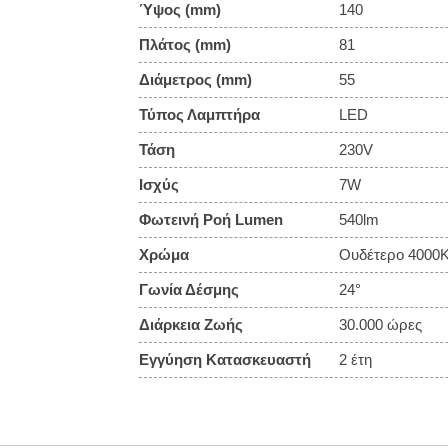
Ύψος (mm)
140
Πλάτος (mm)
81
Διάμετρος (mm)
55
Τύπος Λαμπτήρα
LED
Τάση
230V
Ισχύς
7W
Φωτεινή Ροή Lumen
540lm
Χρώμα
Ουδέτερο 4000
Γωνία Δέσμης
24°
Διάρκεια Ζωής
30.000 ώρες
Εγγύηση Κατασκευαστή
2 έτη