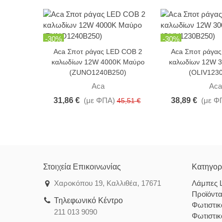
-30%
-30%
Aca Σποτ ράγας LED COB 2
Aca Σποτ ράγα
καλωδίων 12W 4000K Μαύρο
καλωδίων 12W 
(ZUNO1240B250)
(OLIV123
Aca
Aca
31,86 €
(με ΦΠΑ)
38,89 €
(με Φ
45,51 €
Στοιχεία Επικοινωνίας
Κατηγορ
Χαροκόπου 19, Καλλιθέα, 17671
Λάμπες 
Προϊόντ
Τηλεφωνικό Κέντρο
Φωτιστι
211 013 9090
Φωτιστι