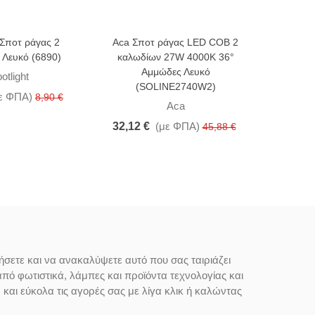
 Σποτ ράγας 2
Aca Σποτ ράγας LED COB 2
-30%
-30%
 Λευκό (6890)
καλωδίων 27W 4000K 36°
Αμμώδες Λευκό
Aca Σπ
otlight
(SOLINE2740W2)
καλωδί
ε ΦΠΑ)
8,90 €
(O
Aca
32,12 €
(με ΦΠΑ)
45,88 €
38,89 
ήσετε και να ανακαλύψετε αυτό που σας ταιριάζει
από φωτιστικά, λάμπες και προϊόντα τεχνολογίας και
αι εύκολα τις αγορές σας με λίγα κλικ ή καλώντας