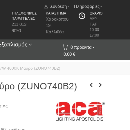
Σύνδεση
Πληροφορίες
ΤΗΛΕΦΩΝΙΚΕΣ
ΚΑΤΑΣΤΗΜΑ
ΩΡΑΡΙΟ
ΠΑΡΑΓΓΕΛΙΕΣ
Χαροκόπου
ΔΕΥ-
211 013
ΠΑΡ
19,
10:00-
9090
Καλλιθέα
17:00
Εξοπλισμός
0
προϊόντα
-
0,00 €
ν 7W 4000K Μαύρο (ZUNO740B2)
αύρο (ZUNO740B2)
ητας
180°
καθέτως.