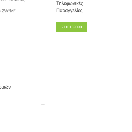
Τηλεφωνικές
Παραγγελίες
υ 2W*M*
2110139090
θυμιών