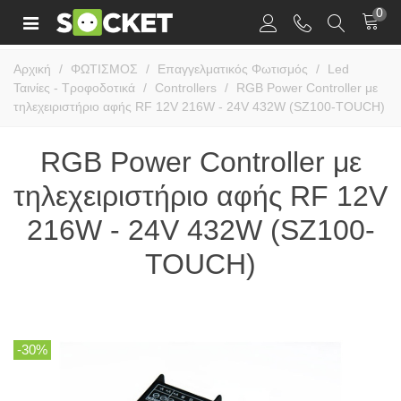
0
Αρχική
/
ΦΩΤΙΣΜΟΣ
/
Επαγγελματικός Φωτισμός
/
Led
Ταινίες - Τροφοδοτικά
/
Controllers
/
RGB Power Controller με
τηλεχειριστήριο αφής RF 12V 216W - 24V 432W (SZ100-TOUCH)
RGB Power Controller με
τηλεχειριστήριο αφής RF 12V
216W - 24V 432W (SZ100-
TOUCH)
-30%