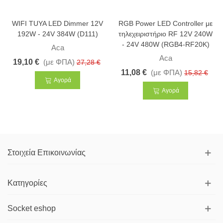
WIFI TUYA LED Dimmer 12V
RGB Power LED Controller με
192W - 24V 384W (D111)
τηλεχειριστήριο RF 12V 240W
- 24V 480W (RGB4-RF20K)
Aca
Aca
19,10 €
(με ΦΠΑ)
27,28 €
11,08 €
(με ΦΠΑ)
15,82 €
Αγορά
Αγορά
Στοιχεία Επικοινωνίας
Κατηγορίες
Socket eshop