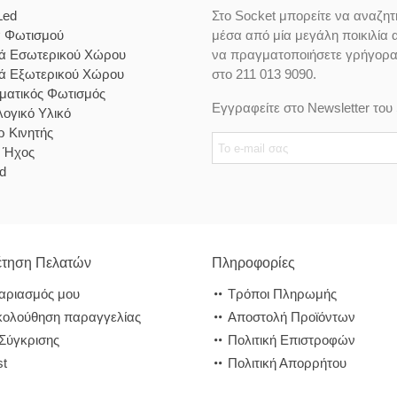
Led
Στο Socket μπορείτε να αναζητ
α Φωτισμού
μέσα από μία μεγάλη ποικιλία 
κά Εσωτερικού Χώρου
να πραγματοποιήσετε γρήγορα κ
κά Εξωτερικού Χώρου
στο 211 013 9090.
ματικός Φωτισμός
Εγγραφείτε στο Newsletter του 
ογικό Υλικό
 Κινητής
& Ήχος
d
τηση Πελατών
Πληροφορίες
αριασμός μου
Τρόποι Πληρωμής
ολούθηση παραγγελίας
Αποστολή Προϊόντων
 Σύγκρισης
Πολιτική Επιστροφών
st
Πολιτική Απορρήτου