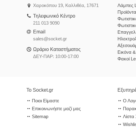
Χαροκόπου 19, Καλλιθέα, 17671
Λάμπες 
Προϊόντ
Τηλεφωνικό Κέντρο
Φωτιστι
211 013 9090
Φωτιστι
Email
Επαγγελ
sales@socket.gr
Ηλεκτρολ
Αξεσουάρ
Ωράριο Καταστήματος
Εικόνα 
ΔΕΥ-ΠΑΡ: 10:00-17:00
Φακοί Le
Το Socket.gr
Εξυπηρέ
Ποιοι Είμαστε
Ο Λογ
Επικοινωνήστε μαζί μας
Παρακ
Sitemap
Λίστα
Wishli