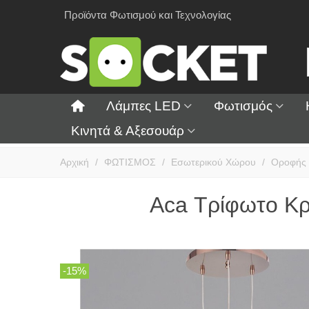
Προϊόντα Φωτισμού και Τεχνολογίας
Λάμπες LED
Φωτισμός
Κινητά & Αξεσουάρ
Αρχική
/
ΦΩΤΙΣΜΟΣ
/
Εσωτερικού Χώρου
/
Οροφής
Aca Τρίφωτο Κ
-15%