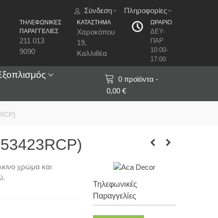
Σύνδεση
Πληροφορίες
ΤΗΛΕΦΩΝΙΚΕΣ
ΚΑΤΑΣΤΗΜΑ
ΩΡΑΡΙΟ
ΠΑΡΑΓΓΕΛΙΕΣ
Χαροκόπου
ΔΕΥ-
211 013
ΠΑΡ
19,
10:00-
9090
Καλλιθέα
17:00
Εξοπλισμός
0
προϊόντα
-
0,00 €
3RCP)
OD53423RCP)
λκινο χρώμα και
ύ.
Τηλεφωνικές
Παραγγελίες