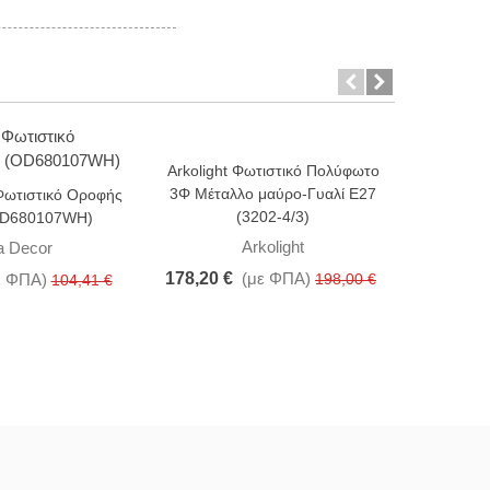
Arkolight Φωτιστικό Πολύφωτο
-10%
-15%
3Φ Μέταλλο μαύρο-Γυαλί Ε27
Φωτιστικό Οροφής
(3202-4/3)
OD680107WH)
Aca Τ
Φωτισ
Arkolight
a Decor
178,20 €
(με ΦΠΑ)
ε ΦΠΑ)
198,00 €
104,41 €
120,42 