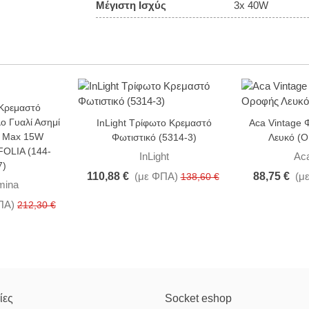
Μέγιστη Ισχύς
3x 40W
 Κρεμαστό
-20%
-15%
ο Γυαλί Ασημί
InLight Τρίφωτο Κρεμαστό
Aca Vintage 
 Max 15W
Φωτιστικό (5314-3)
Λευκό (
OLIA (144-
InLight
Ac
7)
110,88 €
(με ΦΠΑ)
88,75 €
(μ
138,60 €
umina
ΠΑ)
212,30 €
ίες
Socket eshop