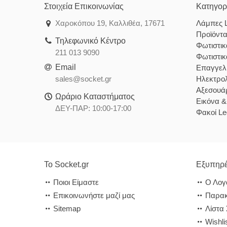
Στοιχεία Επικοινωνίας
Κατηγορ
Χαροκόπου 19, Καλλιθέα, 17671
Λάμπες 
Προϊόντ
Τηλεφωνικό Κέντρο
Φωτιστι
211 013 9090
Φωτιστι
Email
Επαγγελ
sales@socket.gr
Ηλεκτρολ
Αξεσουάρ
Ωράριο Καταστήματος
Εικόνα 
ΔΕΥ-ΠΑΡ: 10:00-17:00
Φακοί Le
Το Socket.gr
Εξυπηρέ
Ποιοι Είμαστε
Ο Λογ
Επικοινωνήστε μαζί μας
Παρακ
Sitemap
Λίστα
Wishli