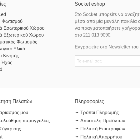
ίες
Socket eshop
Led
Στο Socket μπορείτε να αναζητ
α Φωτισμού
μέσα από μία μεγάλη ποικιλία 
κά Εσωτερικού Χώρου
να πραγματοποιήσετε γρήγορα κ
κά Εξωτερικού Χώρου
στο 211 013 9090.
ματικός Φωτισμός
Εγγραφείτε στο Newsletter του 
ογικό Υλικό
 Κινητής
& Ήχος
d
τηση Πελατών
Πληροφορίες
αριασμός μου
Τρόποι Πληρωμής
ολούθηση παραγγελίας
Αποστολή Προϊόντων
 Σύγκρισης
Πολιτική Επιστροφών
st
Πολιτική Απορρήτου