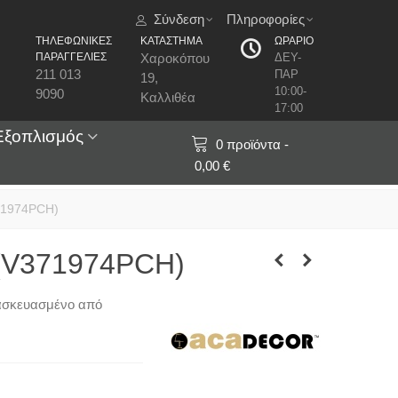
Σύνδεση
Πληροφορίες
ΤΗΛΕΦΩΝΙΚΕΣ
ΚΑΤΑΣΤΗΜΑ
ΩΡΑΡΙΟ
ΠΑΡΑΓΓΕΛΙΕΣ
Χαροκόπου
ΔΕΥ-
211 013
ΠΑΡ
19,
10:00-
9090
Καλλιθέα
17:00
Εξοπλισμός
0
προϊόντα
-
0,00 €
71974PCH)
 (V371974PCH)
τασκευασμένο από