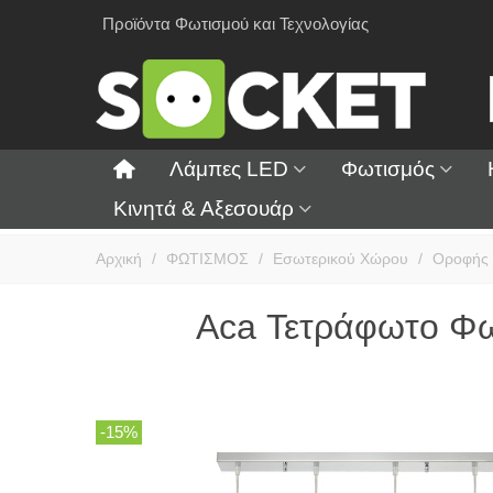
Προϊόντα Φωτισμού και Τεχνολογίας
Λάμπες LED
Φωτισμός
Κινητά & Αξεσουάρ
Αρχική
/
ΦΩΤΙΣΜΟΣ
/
Εσωτερικού Χώρου
/
Οροφής
Aca Τετράφωτο Φω
-15%