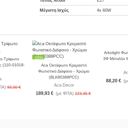
Τύπος Ντουί
E27
Μέγιστη Ισχύς
4x 60W
Arkolight Φω
-15%
-10%
3Φ Μέταλλο 
ο Τρίφωτο
ς (110-01018-
Aca Οκτάφωτο Κρεμαστό
Φωτιστικό Διάφανο - Χρώμιο
Ar
(BLK80388PCC)
a
88,20 €
(μ
Aca Decor
ΠΑ)
93,00 €
189,93 €
(με ΦΠΑ)
223,45 €