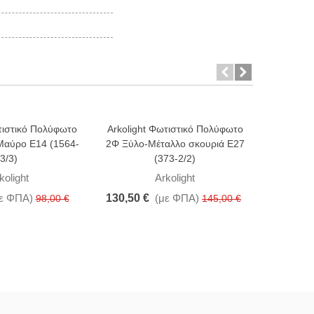
τιστικό Πολύφωτο
Arkolight Φωτιστικό Πολύφωτο
-10%
-15%
Μαύρο E14 (1564-
2Φ Ξύλο-Μέταλλο σκουριά Ε27
Aca Τρίφ
3/3)
(373-2/2)
Χρώμ
kolight
Arkolight
ε ΦΠΑ)
130,50 €
(με ΦΠΑ)
98,00 €
145,00 €
83,16 