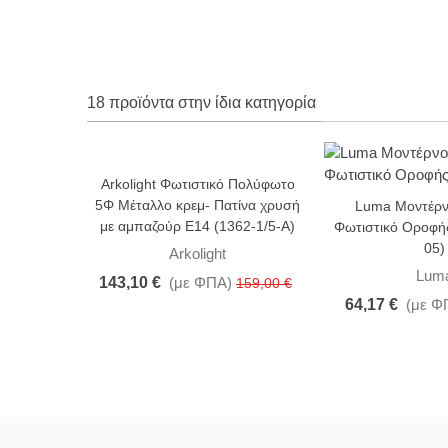
18 προϊόντα στην ίδια κατηγορία
Arkolight Φωτιστικό Πολύφωτο
-10%
-31%
5Φ Μέταλλο κρεμ- Πατίνα χρυσή
Luma Μοντέρν
με αμπαζούρ Ε14 (1362-1/5-Α)
Φωτιστικό Οροφή
05)
Arkolight
Lum
143,10 €
(με ΦΠΑ)
159,00 €
64,17 €
(με Φ