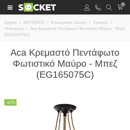
0
Αρχική
/
ΦΩΤΙΣΜΟΣ
/
Εσωτερικού Χώρου
/
Οροφής
/
Πολύφωτα
/
Aca Κρεμαστό Πεντάφωτο Φωτιστικό Μαύρο - Μπεζ
(EG165075C)
Aca Κρεμαστό Πεντάφωτο
Φωτιστικό Μαύρο - Μπεζ
(EG165075C)
-15%