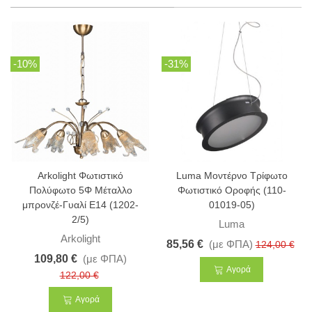
-10%
-31%
Arkolight Φωτιστικό
Luma Μοντέρνο Τρίφωτο
Πολύφωτο 5Φ Μέταλλο
Φωτιστικό Οροφής (110-
μπρονζέ-Γυαλί Ε14 (1202-
01019-05)
2/5)
Luma
Arkolight
85,56 €
(με ΦΠΑ)
124,00 €
109,80 €
(με ΦΠΑ)
Αγορά
122,00 €
Αγορά