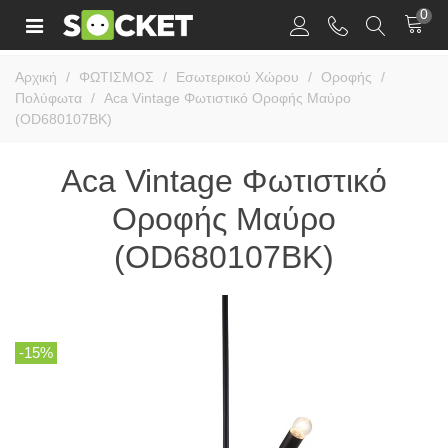
0
Αρχική
/
ΦΩΤΙΣΜΟΣ
/
Εσωτερικού Χώρου
/
Οροφής
/
Πολύφωτα
/
Aca Vintage Φωτιστικό Οροφής Μαύρο
(OD680107BK)
Aca Vintage Φωτιστικό
Οροφής Μαύρο
(OD680107BK)
-15%