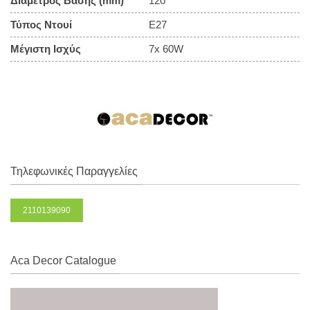
Διάμετρος Βάσης (mm)
120
Τύπος Ντουί
E27
Μέγιστη Ισχύς
7x 60W
Τηλεφωνικές Παραγγελίες
2110139090
Aca Decor Catalogue