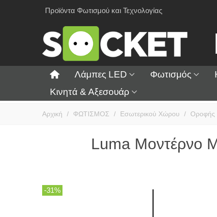
Προϊόντα Φωτισμού και Τεχνολογίας
Λάμπες LED
Φωτισμός
Κινητά & Αξεσουάρ
Αρχική
/
ΦΩΤΙΣΜΟΣ
/
Εσωτερικού Χώρου
/
Οροφής
Luma Μοντέρνο Μ
-31%