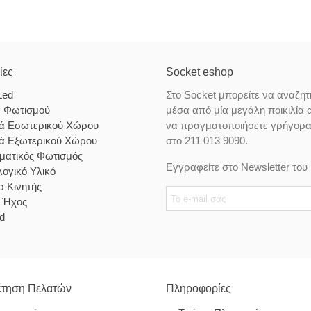
ίες
Socket eshop
Led
Στο Socket μπορείτε να αναζητ
α Φωτισμού
μέσα από μία μεγάλη ποικιλία 
κά Εσωτερικού Χώρου
να πραγματοποιήσετε γρήγορα κ
κά Εξωτερικού Χώρου
στο 211 013 9090.
ματικός Φωτισμός
Εγγραφείτε στο Newsletter του 
ογικό Υλικό
 Κινητής
& Ήχος
d
τηση Πελατών
Πληροφορίες