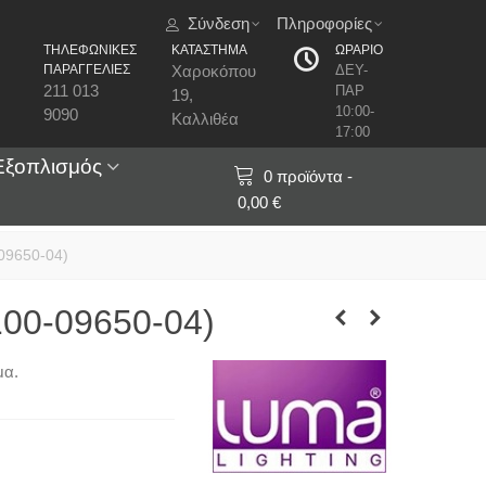
Σύνδεση
Πληροφορίες
ΤΗΛΕΦΩΝΙΚΕΣ
ΚΑΤΑΣΤΗΜΑ
ΩΡΑΡΙΟ
ΠΑΡΑΓΓΕΛΙΕΣ
Χαροκόπου
ΔΕΥ-
211 013
ΠΑΡ
19,
10:00-
9090
Καλλιθέα
17:00
Εξοπλισμός
0
προϊόντα
-
0,00 €
09650-04)
00-09650-04)
μα.