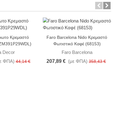
-42%
-20%
φωτο Κρεμαστό
Faro Barcelona Nido Κρεμαστό
Fische
 (ZM391P29WDL)
Φωτιστικό Καφέ (68153)
Φωτιστ
a Decor
Faro Barcelona
Fi
ε ΦΠΑ)
207,89 €
(με ΦΠΑ)
117,91 
44,14 €
358,43 €