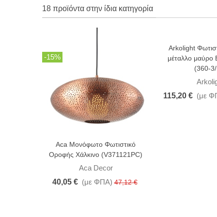
18 προϊόντα στην ίδια κατηγορία
Arkolight Φωτισ
-15%
-10%
μέταλλο μαύρο
(360-3/
Arkoli
115,20 €
(με Φ
Aca Μονόφωτο Φωτιστικό
Οροφής Χάλκινο (V371121PC)
Aca Decor
40,05 €
(με ΦΠΑ)
47,12 €