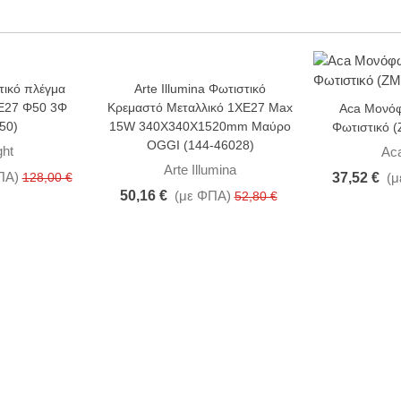
τικό πλέγμα
Arte Illumina Φωτιστικό
-5%
-15%
 Ε27 Φ50 3Φ
Κρεμαστό Μεταλλικό 1XE27 Max
Aca Μονό
50)
15W 340X340X1520mm Μαύρο
Φωτιστικό
OGGI (144-46028)
ght
Ac
Arte Illumina
ΠΑ)
128,00 €
37,52 €
(μ
50,16 €
(με ΦΠΑ)
52,80 €