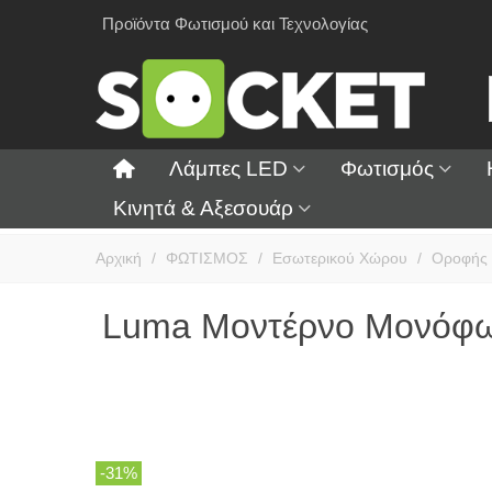
Προϊόντα Φωτισμού και Τεχνολογίας
Λάμπες LED
Φωτισμός
Κινητά & Αξεσουάρ
Αρχική
/
ΦΩΤΙΣΜΟΣ
/
Εσωτερικού Χώρου
/
Οροφής
Luma Μοντέρνο Μονόφωτ
-31%