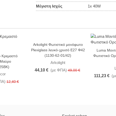
Μέγιστη Ισχύς
1x 40W
Arkolight Φωτιστικό μονόφωτο
-10%
-31%
Plexiglass λευκό-χρυσό Ε27 Φ42
Luma Μοντ
(1130-62-01/42)
Φωτιστικό Ορ
 Κρεμαστό
 Μαύρο
Arkolight
25BK)
44,10 €
(με ΦΠΑ)
49,00 €
cor
111,23 €
(μ
ΠΑ)
12,40 €