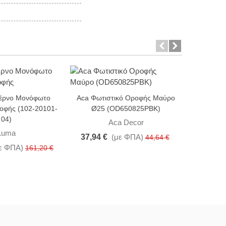
Aca Κ
-15%
-15%
Φωτιστι
έρνο Μονόφωτο
Aca Φωτιστικό Οροφής Μαύρο
οφής (102-20101-
Ø25 (OD650825PBK)
04)
Aca Decor
Luma
67,82 
37,94 €
(με ΦΠΑ)
44,64 €
ε ΦΠΑ)
161,20 €