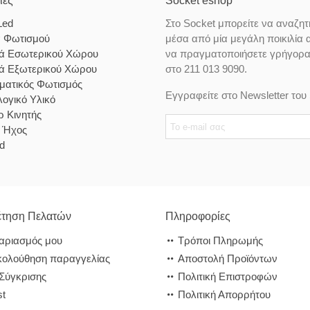
ίες
Socket eshop
Led
Στο Socket μπορείτε να αναζητ
α Φωτισμού
μέσα από μία μεγάλη ποικιλία 
κά Εσωτερικού Χώρου
να πραγματοποιήσετε γρήγορα κ
κά Εξωτερικού Χώρου
στο 211 013 9090.
ματικός Φωτισμός
Εγγραφείτε στο Newsletter του 
ογικό Υλικό
 Κινητής
& Ήχος
d
τηση Πελατών
Πληροφορίες
αριασμός μου
Τρόποι Πληρωμής
ολούθηση παραγγελίας
Αποστολή Προϊόντων
 Σύγκρισης
Πολιτική Επιστροφών
st
Πολιτική Απορρήτου