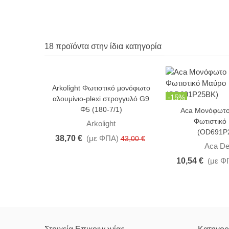
18 προϊόντα στην ίδια κατηγορία
Arkolight Φωτιστικό μονόφωτο
-10%
-15%
αλουμίνιο-plexi στρογγυλό G9
Φ5 (180-7/1)
Aca Μονόφωτο
Φωτιστικό
Arkolight
(OD691P
38,70 €
(με ΦΠΑ)
43,00 €
Aca De
10,54 €
(με Φ