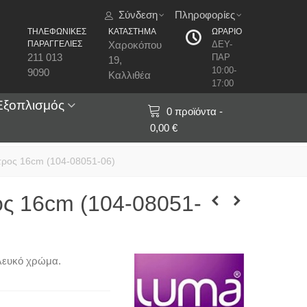
Σύνδεση
Πληροφορίες
ΤΗΛΕΦΩΝΙΚΕΣ
ΚΑΤΑΣΤΗΜΑ
ΩΡΑΡΙΟ
ΠΑΡΑΓΓΕΛΙΕΣ
Χαροκόπου
ΔΕΥ-
211 013
ΠΑΡ
19,
10:00-
9090
Καλλιθέα
17:00
Εξοπλισμός
0
προϊόντα
-
0,00 €
ρος 16cm (104-08051-06)
ς 16cm (104-08051-
λευκό χρώμα.