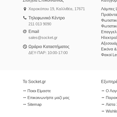
Στοιχεία Επικοινωνίας
Κατηγορ
Χαροκόπου 19, Καλλιθέα, 17671
Λάμπες 
Προϊόντ
Τηλεφωνικό Κέντρο
Φωτιστι
211 013 9090
Φωτιστι
Email
Επαγγελ
sales@socket.gr
Ηλεκτρολ
Αξεσουάρ
Ωράριο Καταστήματος
Εικόνα 
ΔΕΥ-ΠΑΡ: 10:00-17:00
Φακοί Le
Το Socket.gr
Εξυπηρέ
Ποιοι Είμαστε
Ο Λογ
Επικοινωνήστε μαζί μας
Παρακ
Sitemap
Λίστα
Wishli