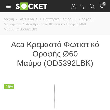
0
Αρχική
/
ΦΩΤΙΣΜΟΣ
/
Εσωτερικού Χώρου
/
Οροφής
/
Μονόφωτα
/
Aca Κρεμαστό Φωτιστικό Οροφής Ø60
Μαύρο (OD5392LBK)
Aca Κρεμαστό Φωτιστικό
Οροφής Ø60
Μαύρο (OD5392LBK)
-15%