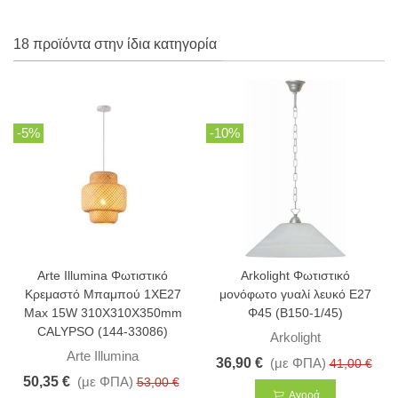
18 προϊόντα στην ίδια κατηγορία
-5%
-10%
Arte Illumina Φωτιστικό
Arkolight Φωτιστικό
Κρεμαστό Μπαμπού 1XE27
μονόφωτο γυαλί λευκό Ε27
Max 15W 310X310X350mm
Φ45 (Β150-1/45)
CALYPSO (144-33086)
Arkolight
Arte Illumina
36,90 €
(με ΦΠΑ)
41,00 €
50,35 €
(με ΦΠΑ)
53,00 €
Αγορά