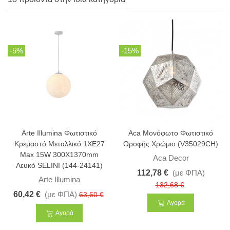
-5%
-15%
Arte Illumina Φωτιστικό
Aca Μονόφωτο Φωτιστικό
Κρεμαστό Μεταλλικό 1XΕ27
Οροφής Χρώμιο (V35029CH)
Max 15W 300X1370mm
Aca Decor
Λευκό SELINI (144-24141)
112,78 €
(με ΦΠΑ)
Arte Illumina
132,68 €
60,42 €
(με ΦΠΑ)
63,60 €
Αγορά
Αγορά