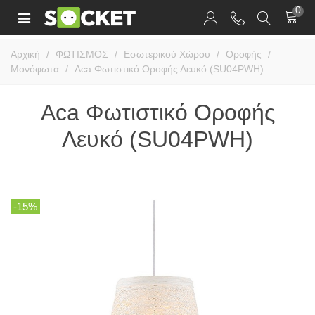
0
Αρχική
/
ΦΩΤΙΣΜΟΣ
/
Εσωτερικού Χώρου
/
Οροφής
/
Μονόφωτα
/
Aca Φωτιστικό Οροφής Λευκό (SU04PWH)
Aca Φωτιστικό Οροφής
Λευκό (SU04PWH)
-15%