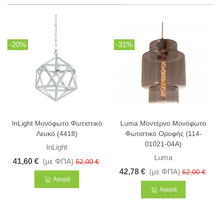
-20%
-31%
InLight Μονόφωτο Φωτιστικό
Luma Μοντέρνο Μονόφωτο
Λευκό (4418)
Φωτιστικό Οροφής (114-
01021-04A)
InLight
Luma
41,60 €
(με ΦΠΑ)
52,00 €
42,78 €
(με ΦΠΑ)
62,00 €
Αγορά
Αγορά