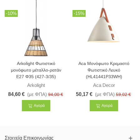
-10%
-15%
Arkolight Φωτιστικό
Aca Μονόφωτο Κρεμαστό
μονόφωτο μέταλλο-ρατάν
Φωτιστικό Λευκό
Ε27 Φ35 (427-3/35)
(HL41441P33WH)
Arkolight
Aca Decor
84,60 €
(με ΦΠΑ)
50,17 €
(με ΦΠΑ)
94,00 €
59,02 €
Αγορά
Αγορά
Στοιχεία Επικοινωνίας