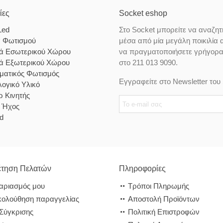
ίες
Socket eshop
Led
Στο Socket μπορείτε να αναζητ
α Φωτισμού
μέσα από μία μεγάλη ποικιλία 
κά Εσωτερικού Χώρου
να πραγματοποιήσετε γρήγορα κ
κά Εξωτερικού Χώρου
στο 211 013 9090.
ματικός Φωτισμός
Εγγραφείτε στο Newsletter του 
ογικό Υλικό
 Κινητής
& Ήχος
d
τηση Πελατών
Πληροφορίες
αριασμός μου
Τρόποι Πληρωμής
ολούθηση παραγγελίας
Αποστολή Προϊόντων
 Σύγκρισης
Πολιτική Επιστροφών