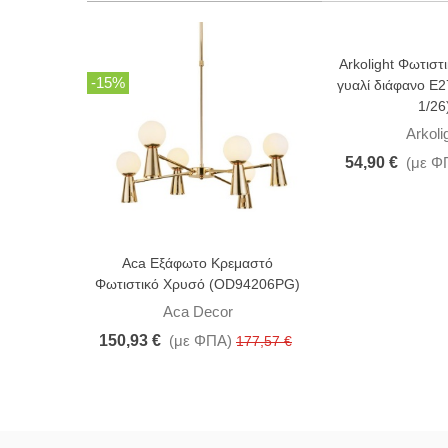
Arkolight Φωτισ
-15%
-10%
γυαλί διάφανο Ε
1/26
Arkoli
54,90 €
(με Φ
Aca Εξάφωτο Κρεμαστό
Φωτιστικό Χρυσό (OD94206PG)
Aca Decor
150,93 €
(με ΦΠΑ)
177,57 €