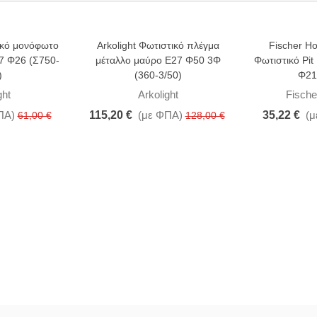
τικό μονόφωτο
Arkolight Φωτιστικό πλέγμα
Fischer H
-10%
-25%
27 Φ26 (Σ750-
μέταλλο μαύρο Ε27 Φ50 3Φ
Φωτιστικό Pit 
)
(360-3/50)
Φ21
ght
Arkolight
Fische
ΠΑ)
115,20 €
(με ΦΠΑ)
35,22 €
(μ
61,00 €
128,00 €