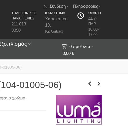
Σύνδεση
Πληροφορίες
ΤΗΛΕΦΩΝΙΚΕΣ
ΚΑΤΑΣΤΗΜΑ
ΩΡΑΡΙΟ
ΠΑΡΑΓΓΕΛΙΕΣ
Χαροκόπου
ΔΕΥ-
211 013
ΠΑΡ
19,
10:00-
9090
Καλλιθέα
17:00
Εξοπλισμός
0
προϊόντα
-
0,00 €
4-01005-06)
(104-01005-06)
ιάφανο χρώμα.