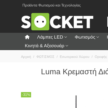
Προϊόντα Φωτισμού και Τεχνολογίας
Λάμπες LED
Φωτισμός
Κινητά & Αξεσουάρ
Αρχική
/
ΦΩΤΙΣΜΟΣ
/
Εσωτερικού Χώρου
/
Οροφής
Luma Κρεμαστή Δι
-31%