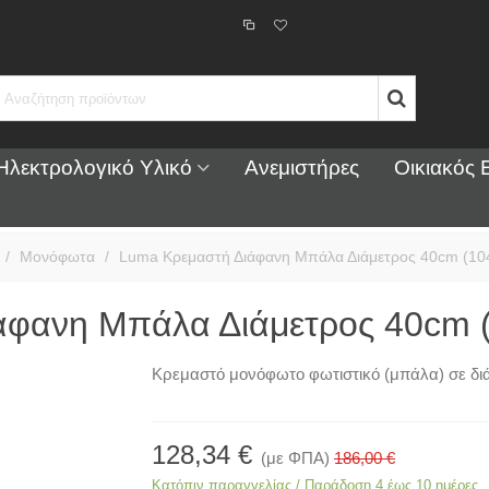
Ηλεκτρολογικό Υλικό
Ανεμιστήρες
Οικιακός 
/
Μονόφωτα
/
Luma Κρεμαστή Διάφανη Μπάλα Διάμετρος 40cm (10
άφανη Μπάλα Διάμετρος 40cm 
Κρεμαστό μονόφωτο φωτιστικό (μπάλα) σε δ
128,34 €
(με ΦΠΑ)
186,00 €
Κατόπιν παραγγελίας / Παράδοση 4 έως 10 ημέρες