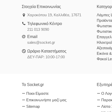
Στοιχεία Επικοινωνίας
Κατηγορ
Χαροκόπου 19, Καλλιθέα, 17671
Λάμπες 
Προϊόντ
Τηλεφωνικό Κέντρο
Φωτιστι
211 013 9090
Φωτιστι
Email
Επαγγελ
sales@socket.gr
Ηλεκτρολ
Αξεσουάρ
Ωράριο Καταστήματος
Εικόνα 
ΔΕΥ-ΠΑΡ: 10:00-17:00
Φακοί Le
Το Socket.gr
Εξυπηρέ
Ποιοι Είμαστε
Ο Λογ
Επικοινωνήστε μαζί μας
Παρακ
Sitemap
Λίστα