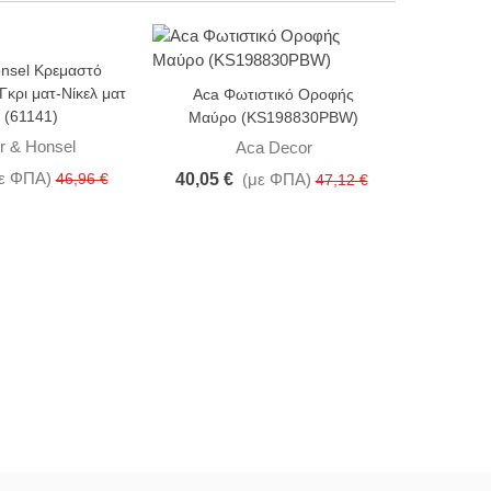
onsel Κρεμαστό
Arkoligh
-15%
-10%
Γκρι ματ-Νίκελ ματ
γυαλί χ
Aca Φωτιστικό Οροφής
 (61141)
Μαύρο (KS198830PBW)
r & Honsel
Aca Decor
ε ΦΠΑ)
35,10 
46,96 €
40,05 €
(με ΦΠΑ)
47,12 €