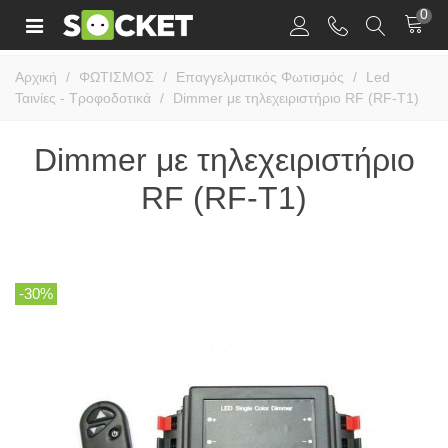
0
Αρχική
/
ΦΩΤΙΣΜΟΣ
/
Επαγγελματικός Φωτισμός
/
Led
Ταινίες - Τροφοδοτικά
/
Dimmer με τηλεχειριστήριο RF (RF-T1)
Dimmer με τηλεχειριστήριο
RF (RF-T1)
-30%