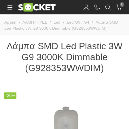
0
Αρχική
/
ΛΑΜΠΤΗΡΕΣ
/
Led
/
Led G9 / G4
/
Λάμπα SMD
Led Plastic 3W G9 3000K Dimmable (G928353WWDIM)
Λάμπα SMD Led Plastic 3W
G9 3000K Dimmable
(G928353WWDIM)
-25%