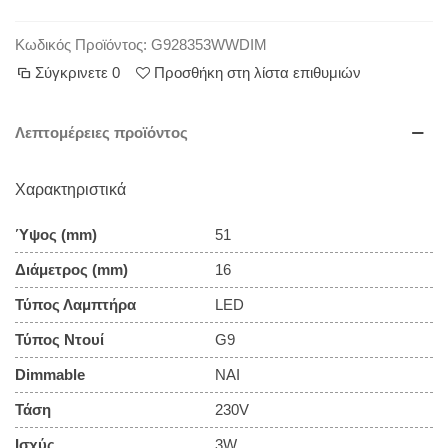
Κωδικός Προϊόντος:
G928353WWDIM
Σύγκρινετε
0
Προσθήκη στη λίστα επιθυμιών
Λεπτομέρειες προϊόντος
Χαρακτηριστικά
Ύψος (mm)
51
Διάμετρος (mm)
16
Τύπος Λαμπτήρα
LED
Τύπος Ντουί
G9
Dimmable
ΝΑΙ
Τάση
230V
Ισχύς
3W