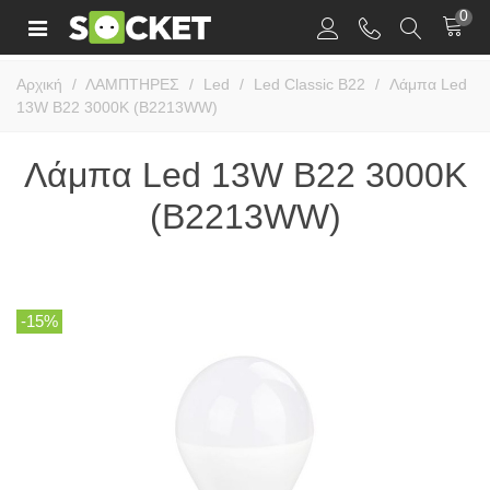
0
Αρχική
/
ΛΑΜΠΤΗΡΕΣ
/
Led
/
Led Classic B22
/
Λάμπα Led
13W B22 3000K (B2213WW)
Λάμπα Led 13W B22 3000K
(B2213WW)
-15%