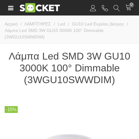
0
Αρχική
/
ΛΑΜΠΤΗΡΕΣ
/
Led
/
GU10 Led Ευρείας Δέσμης
/
Λάμπα Led SMD 3W GU10 3000K 100° Dimmable
(3WGU10SWWDIM)
Λάμπα Led SMD 3W GU10
3000K 100° Dimmable
(3WGU10SWWDIM)
-15%