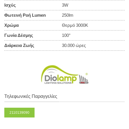
Ισχύς
3W
Φωτεινή Ροή Lumen
250lm
Χρώμα
Θερμό 3000Κ
Γωνία Δέσμης
100°
Διάρκεια Ζωής
30.000 ώρες
Τηλεφωνικές Παραγγελίες
2110139090