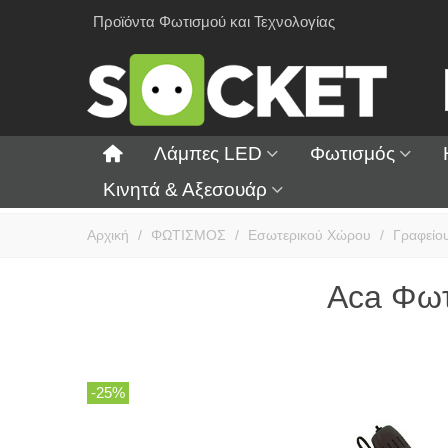
Προϊόντα Φωτισμού και Τεχνολογίας
Λάμπες LED
Φωτισμός
Κινητά & Αξεσουάρ
Αρχική
/
ΦΩΤΙΣΜΟΣ
/
Εσωτερικού Χώρου
/
Γραφείο
Aca Φωτ
-25%