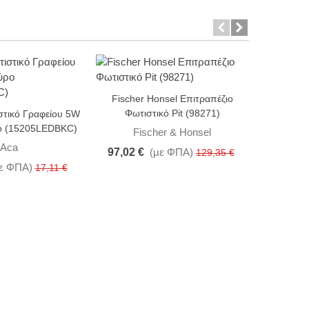
-25%
-25%
Fischer Honsel Επιτραπέζιο
Aca Φωτι
Φωτιστικό Pit (98271)
στικό Γραφείου 5W
ο (15205LEDBKC)
Fischer & Honsel
Aca
97,02 €
(με ΦΠΑ)
13,67 
129,35 €
ε ΦΠΑ)
17,11 €