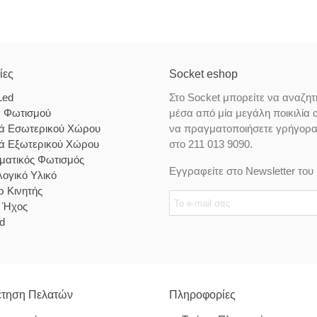
ίες
Socket eshop
Led
Στο Socket μπορείτε να αναζητ
α Φωτισμού
μέσα από μία μεγάλη ποικιλία 
κά Εσωτερικού Χώρου
να πραγματοποιήσετε γρήγορα κ
κά Εξωτερικού Χώρου
στο 211 013 9090.
ματικός Φωτισμός
Εγγραφείτε στο Newsletter του 
ογικό Υλικό
 Κινητής
& Ήχος
d
τηση Πελατών
Πληροφορίες