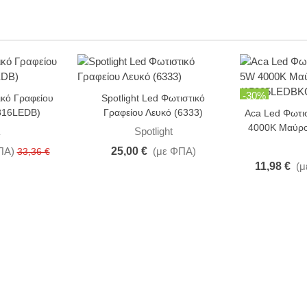
-30%
ικό Γραφείου
Spotlight Led Φωτιστικό
816LEDB)
Γραφείου Λευκό (6333)
Aca Led Φωτι
4000K Μαύρ
Spotlight
ΠΑ)
25,00 €
(με ΦΠΑ)
33,36 €
11,98 €
(μ