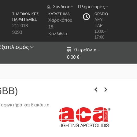
Σύνδεση
Πληροφορίες
ΤΗΛΕΦΩΝΙΚΕΣ
ΚΑΤΑΣΤΗΜΑ
ΩΡΑΡΙΟ
ΠΑΡΑΓΓΕΛΙΕΣ
Χαροκόπου
ΔΕΥ-
211 013
ΠΑΡ
19,
10:00-
9090
Καλλιθέα
17:00
Εξοπλισμός
0
προϊόντα
-
0,00 €
6BB)
 σφιγκτήρα και διακόπτη