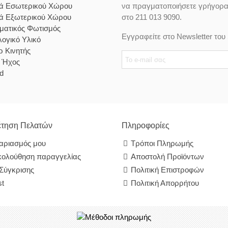
κά Εσωτερικού Χώρου
να πραγματοποιήσετε γρήγορα κ
κά Εξωτερικού Χώρου
στο 211 013 9090.
ματικός Φωτισμός
Εγγραφείτε στο Newsletter του 
ογικό Υλικό
 Κινητής
& Ήχος
d
τηση Πελατών
Πληροφορίες
αριασμός μου
Τρόποι Πληρωμής
ολούθηση παραγγελίας
Αποστολή Προϊόντων
 Σύγκρισης
Πολιτική Επιστροφών
st
Πολιτική Απορρήτου