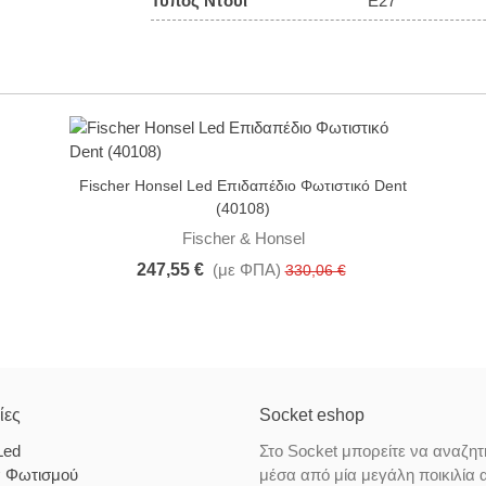
Τύπος Ντουί
E27
-25%
Fischer Honsel Led Επιδαπέδιο Φωτιστικό Dent
(40108)
Fischer & Honsel
247,55 €
(με ΦΠΑ)
330,06 €
ίες
Socket eshop
Led
Στο Socket μπορείτε να αναζητ
α Φωτισμού
μέσα από μία μεγάλη ποικιλία 