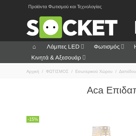
Προϊόντα Φωτισμού και Τεχνολογίας
Λάμπες LED
Φωτισμός
Κινητά & Αξεσουάρ
Αρχική
/
ΦΩΤΙΣΜΟΣ
/
Εσωτερικού Χώρου
/
Δαπέδο
Aca Επιδα
-15%