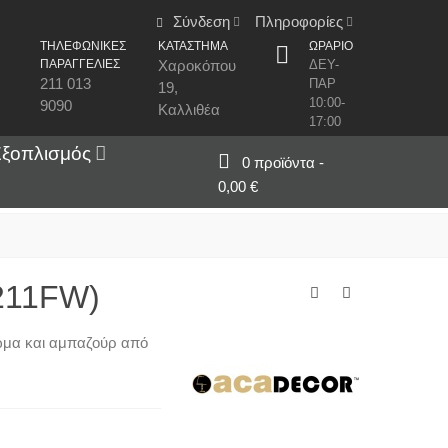
Σύνδεση
Πληροφορίες
ΤΗΛΕΦΩΝΙΚΕΣ
ΚΑΤΑΣΤΗΜΑ
ΩΡΑΡΙΟ
ΠΑΡΑΓΓΕΛΙΕΣ
Χαροκόπου
ΔΕΥ-
211 013
ΠΑΡ
19,
10:00-
9090
Καλλιθέα
17:00
Εξοπλισμός
0
προϊόντα
-
0,00 €
7211FW)
ρώμα και αμπαζούρ από