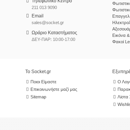
Τηλεφωνικό Κέντρο
Φωτιστι
211 013 9090
Φωτιστι
Email
Επαγγελ
sales@socket.gr
Ηλεκτρολ
Αξεσουάρ
Ωράριο Καταστήματος
Εικόνα 
ΔΕΥ-ΠΑΡ: 10:00-17:00
Φακοί Le
Το Socket.gr
Εξυπηρέ
Ποιοι Είμαστε
Ο Λογ
Επικοινωνήστε μαζί μας
Παρακ
Sitemap
Λίστα
Wishli